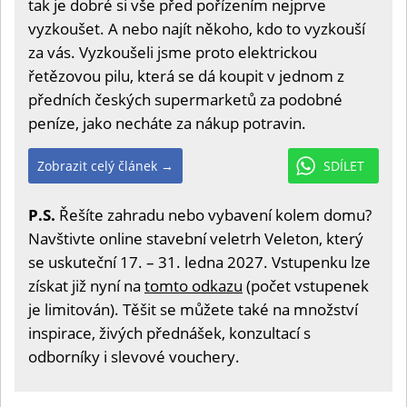
tak je dobré si vše před pořízením nejprve
vyzkoušet. A nebo najít někoho, kdo to vyzkouší
za vás. Vyzkoušeli jsme proto elektrickou
řetězovou pilu, která se dá koupit v jednom z
předních českých supermarketů za podobné
peníze, jako necháte za nákup potravin.
Zobrazit celý článek →
SDÍLET
P.S.
Řešíte zahradu nebo vybavení kolem domu?
Navštivte online stavební veletrh Veleton, který
se uskuteční 17. – 31. ledna 2027. Vstupenku lze
získat již nyní na
tomto odkazu
(počet vstupenek
je limitován). Těšit se můžete také na množství
inspirace, živých přednášek, konzultací s
odborníky i slevové vouchery.