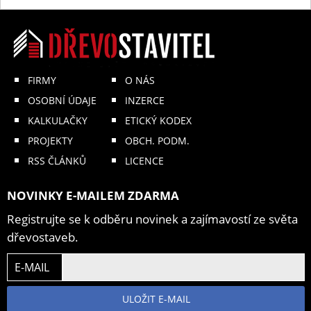
FIRMY
O NÁS
OSOBNÍ ÚDAJE
INZERCE
KALKULAČKY
ETICKÝ KODEX
PROJEKTY
OBCH. PODM.
RSS ČLÁNKŮ
LICENCE
NOVINKY E-MAILEM ZDARMA
Registrujte se k odběru novinek a zajímavostí ze světa
dřevostaveb.
E-MAIL
ULOŽIT E-MAIL