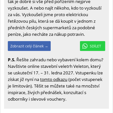
tak je dobré si vše před pořízením nejprve
vyzkoušet. A nebo najít někoho, kdo to vyzkouší
za vás. Vyzkoušeli jsme proto elektrickou
řetězovou pilu, která se dá koupit v jednom z
předních českých supermarketů za podobné
peníze, jako necháte za nákup potravin.
Zobrazit celý článek →
SDÍLET
P.S.
Řešíte zahradu nebo vybavení kolem domu?
Navštivte online stavební veletrh Veleton, který
se uskuteční 17. – 31. ledna 2027. Vstupenku lze
získat již nyní na
tomto odkazu
(počet vstupenek
je limitován). Těšit se můžete také na množství
inspirace, živých přednášek, konzultací s
odborníky i slevové vouchery.