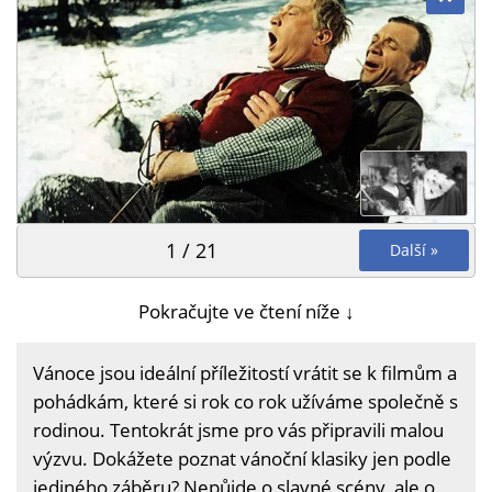
1 / 21
Další »
Pokračujte ve čtení níže ↓
Vánoce jsou ideální příležitostí vrátit se k filmům a
pohádkám, které si rok co rok užíváme společně s
rodinou. Tentokrát jsme pro vás připravili malou
výzvu. Dokážete poznat vánoční klasiky jen podle
jediného záběru? Nepůjde o slavné scény, ale o