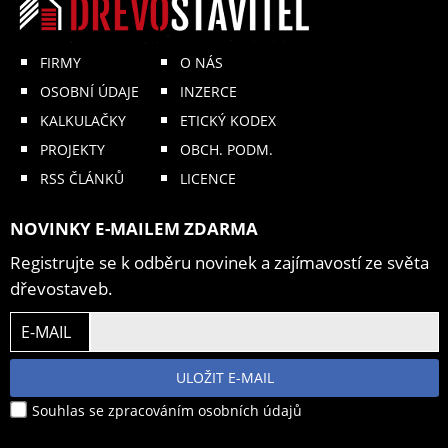
FIRMY
O NÁS
OSOBNÍ ÚDAJE
INZERCE
KALKULAČKY
ETICKÝ KODEX
PROJEKTY
OBCH. PODM.
RSS ČLÁNKŮ
LICENCE
NOVINKY E-MAILEM ZDARMA
Registrujte se k odběru novinek a zajímavostí ze světa
dřevostaveb.
E-MAIL
ULOŽIT E-MAIL
Souhlas se zpracováním osobních údajů