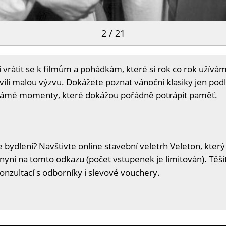
2 / 21
tí vrátit se k filmům a pohádkám, které si rok co rok užív
vili malou výzvu. Dokážete poznat vánoční klasiky jen po
známé momenty, které dokážou pořádně potrápit paměť.
 bydlení? Navštivte online stavební veletrh Veleton, který
 nyní na
tomto odkazu
(počet vstupenek je limitován). Těš
konzultací s odborníky i slevové vouchery.