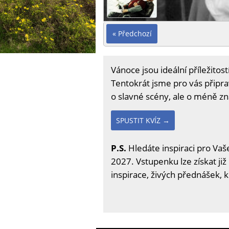
« Předchozí
Vánoce jsou ideální příležitos
Tentokrát jsme pro vás připra
o slavné scény, ale o méně 
SPUSTIT KVÍZ →
P.S.
Hledáte inspiraci pro Vaše
2027. Vstupenku lze získat již
inspirace, živých přednášek, 