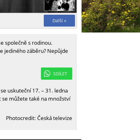
Další »
áme společně s rodinou.
dle jediného záběru? Nepůjde
SDÍLET
 se uskuteční 17. – 31. ledna
it se můžete také na množství
Photocredit: Česká televize