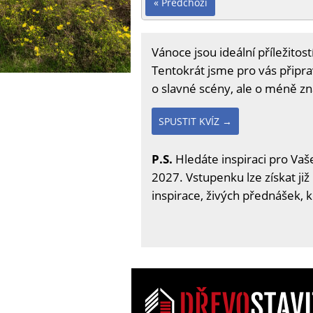
« Předchozí
Vánoce jsou ideální příležitos
Tentokrát jsme pro vás připra
o slavné scény, ale o méně 
SPUSTIT KVÍZ →
P.S.
Hledáte inspiraci pro Vaše
2027. Vstupenku lze získat již
inspirace, živých přednášek, 