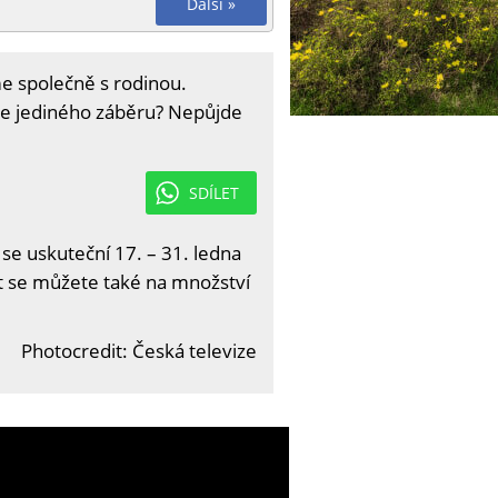
Další »
áme společně s rodinou.
dle jediného záběru? Nepůjde
SDÍLET
 se uskuteční 17. – 31. ledna
it se můžete také na množství
Photocredit: Česká televize