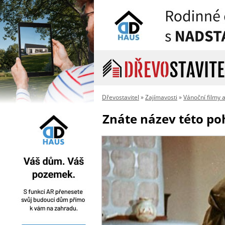
Dřevostavitel
»
Zajímavosti
»
Vánoční filmy 
Znáte název této po