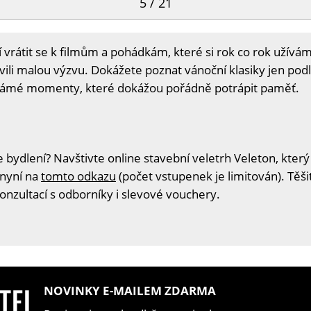
5 / 21
tí vrátit se k filmům a pohádkám, které si rok co rok užív
vili malou výzvu. Dokážete poznat vánoční klasiky jen po
známé momenty, které dokážou pořádně potrápit paměť.
 bydlení? Navštivte online stavební veletrh Veleton, který
 nyní na
tomto odkazu
(počet vstupenek je limitován). Těš
konzultací s odborníky i slevové vouchery.
NOVINKY E-MAILEM ZDARMA