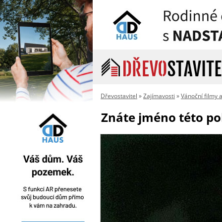
Dřevostavitel
»
Zajímavosti
»
Vánoční filmy 
Znáte jméno této po