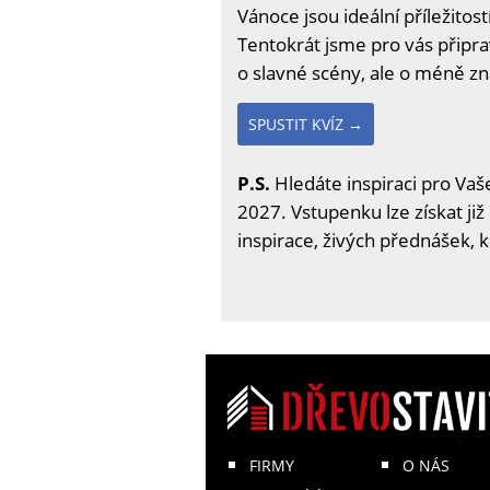
Vánoce jsou ideální příležitos
Tentokrát jsme pro vás připra
o slavné scény, ale o méně 
SPUSTIT KVÍZ →
P.S.
Hledáte inspiraci pro Vaše
2027. Vstupenku lze získat již
inspirace, živých přednášek, 
FIRMY
O NÁS