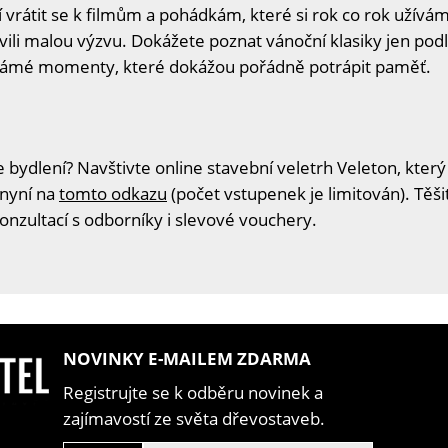
tí vrátit se k filmům a pohádkám, které si rok co rok užív
vili malou výzvu. Dokážete poznat vánoční klasiky jen po
známé momenty, které dokážou pořádně potrápit paměť.
 bydlení? Navštivte online stavební veletrh Veleton, který
 nyní na
tomto odkazu
(počet vstupenek je limitován). Těš
konzultací s odborníky i slevové vouchery.
NOVINKY E-MAILEM ZDARMA
Registrujte se k odběru novinek a
zajímavostí ze světa dřevostaveb.