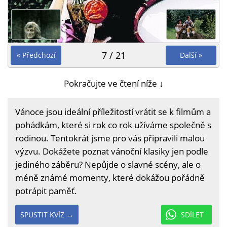
7 / 21
« Předchozí
Další »
Pokračujte ve čtení níže ↓
Vánoce jsou ideální příležitostí vrátit se k filmům a
pohádkám, které si rok co rok užíváme společně s
rodinou. Tentokrát jsme pro vás připravili malou
výzvu. Dokážete poznat vánoční klasiky jen podle
jediného záběru? Nepůjde o slavné scény, ale o
méně známé momenty, které dokážou pořádně
potrápit paměť.
SPUSTIT KVÍZ →
SDÍLET