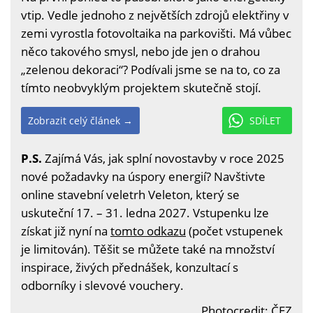
vtip. Vedle jednoho z největších zdrojů elektřiny v
zemi vyrostla fotovoltaika na parkovišti. Má vůbec
něco takového smysl, nebo jde jen o drahou
„zelenou dekoraci“? Podívali jsme se na to, co za
tímto neobvyklým projektem skutečně stojí.
Zobrazit celý článek →
SDÍLET
P.S.
Zajímá Vás, jak splní novostavby v roce 2025
nové požadavky na úspory energií? Navštivte
online stavební veletrh Veleton, který se
uskuteční 17. – 31. ledna 2027. Vstupenku lze
získat již nyní na
tomto odkazu
(počet vstupenek
je limitován). Těšit se můžete také na množství
inspirace, živých přednášek, konzultací s
odborníky i slevové vouchery.
Photocredit: ČEZ