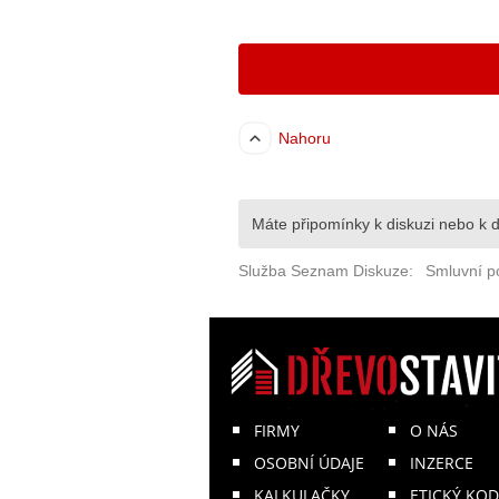
FIRMY
O NÁS
OSOBNÍ ÚDAJE
INZERCE
KALKULAČKY
ETICKÝ KOD