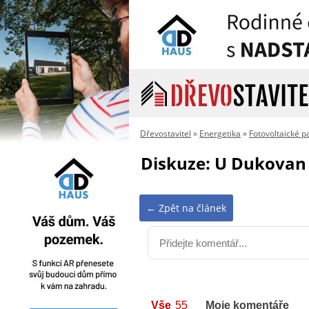
Dřevostavitel
»
Energetika
»
Fotovoltaické p
Diskuze: U Dukovan p
← Zpět na článek