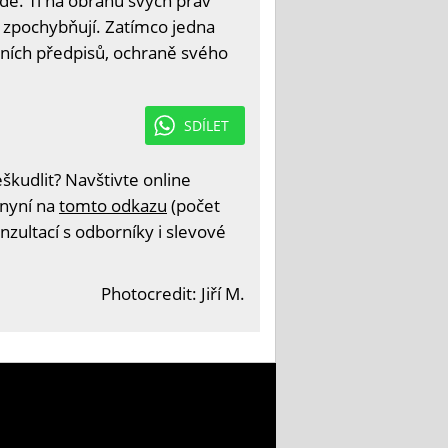
edé. Ti na obranu svých práv
ně zpochybňují. Zatímco jedna
bních předpisů, ochraně svého
SDÍLET
kudlit? Navštivte online
 nyní na
tomto odkazu
(počet
nzultací s odborníky i slevové
Photocredit: Jiří M.