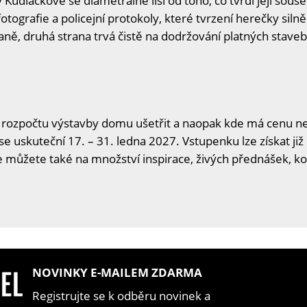
Kudláčkové se diametrálně liší od toho, co tvrdí její sous
 fotografie a policejní protokoly, které tvrzení herečky sil
aně, druhá strana trvá čistě na dodržování platných stave
 rozpočtu výstavby domu ušetřit a naopak kde má cenu neš
se uskuteční 17. – 31. ledna 2027. Vstupenku lze získat již
se můžete také na množství inspirace, živých přednášek, ko
NOVINKY E-MAILEM ZDARMA
Registrujte se k odběru novinek a