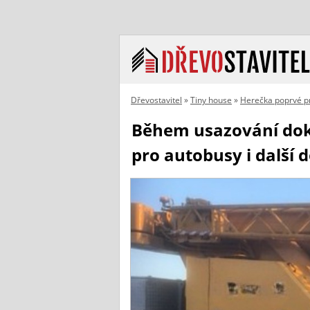
Dřevostavitel
»
Tiny house
»
Herečka poprvé p
Během usazování doko
pro autobusy i další 