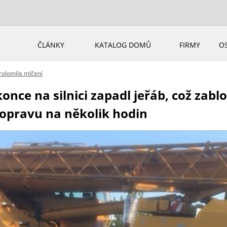
ČLÁNKY
KATALOG DOMŮ
FIRMY
O
rolomila mlčení
nce na silnici zapadl jeřáb, což zab
dopravu na několik hodin