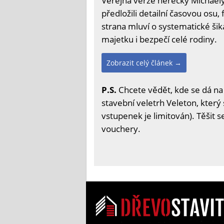
Veřejná verze herečky Michaely 
předložili detailní časovou osu,
strana mluví o systematické šik
majetku i bezpečí celé rodiny.
Zobrazit celý článek →
P.S.
Chcete vědět, kde se dá na
stavební veletrh Veleton, který 
vstupenek je limitován). Těšit 
vouchery.