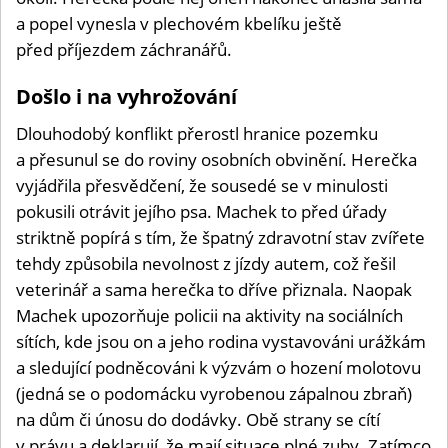
a popel vynesla v plechovém kbelíku ještě
před příjezdem záchranářů.
Došlo i na vyhrožování
Dlouhodobý konflikt přerostl hranice pozemku
a přesunul se do roviny osobních obvinění. Herečka
vyjádřila přesvědčení, že sousedé se v minulosti
pokusili otrávit jejího psa. Machek to před úřady
striktně popírá s tím, že špatný zdravotní stav zvířete
tehdy způsobila nevolnost z jízdy autem, což řešil
veterinář a sama herečka to dříve přiznala. Naopak
Machek upozorňuje policii na aktivity na sociálních
sítích, kde jsou on a jeho rodina vystavováni urážkám
a sledující podněcováni k výzvám o hození molotovu
(jedná se o podomácku vyrobenou zápalnou zbraň)
na dům či únosu do dodávky. Obě strany se cítí
v právu a deklarují, že mají situace plné zuby. Zatímco