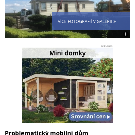
»
VÍCE FOTOGRAFIÍ V GALERII
i
Foto:
Jiří
reklama
M.
Problematický mobilní dům