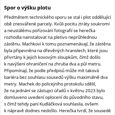
Spor o výšku plotu
Předmětem technického sporu se stal i plot oddělující
obě znesvářené parcely. Kvůli pocitu ztráty soukromí
a neustálému pořizování fotografií se herečka
rozhodla nainstalovat na pletivo neprůhlednou
zástěnu. Machkovi k tomu poznamenávají, že zástěna
byla připevněna na dřevěných hranolech, které jsou
přivrtány k jejich kovovým sloupkům, čímž došlo
k navýšení ohraničení na zhruba dva a půl metru.
Připomínají, že podle předpisů může mít taková
bariéra bez souhlasu sousedů výšku maximálně dva
metry. Machek do policejního protokolu sdělil,
že na jednání se zástupci úřadů v květnu 2023 bylo
domluveno uvedení oplocení do původního stavu,
s čímž tehdy paní Kudláčková souhlasila, ovšem
k nápravě dodnes nedošlo. Herečka tvrdí, že sousedé