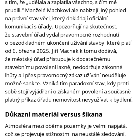
s tím, že „udělala a zaplatila všechno, s čím mě
prudili.“ Manželé Machkovi ale nabízejí jiný pohled
na právní stav věci, který dokládají oficiální
komunikací s úřady. Upozorňují na skutečnost,
že stavební úřad vydal pravomocné rozhodnutí
o bezodkladném ukončení užívání stavby, které platí
od 6. března 2025. Jiří Machek k tomu dodává,
že městský úřad přistupuje k dodatečnému
stavebnímu povolení laxně, nedodržuje zákonné
lhůty a i přes pravomocný zákaz užívání neuděluje
možné sankce. Vzniká tím paradoxní stav, kdy proti
sobě stojí vyjádření o získaném povolení a současně
platný příkaz úřadu nemovitost nevyužívat k bydlení.
Důkazní materiál versus šikana
Atmosféra mezi oběma pozemky je velmi napjatá,
což se projevuje stížnostmi na neustálé sledování.