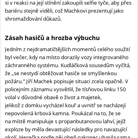
si v reakci na její stínění zakoupili selfie tyče, aby přes
bariéru stejně viděli, což Machkovi prezentují jako
shromažďování důkazů.
Zásah hasičů a hrozba výbuchu
Jedním z nejdramatičtějších momentů celého soužití
byl večer, kdy na místo dorazily vozy integrovaného
záchranného systému. Kudláčková sousedům vyčítá,
že „se nestydí obtěžovat hasiče se smyšlenkou
požáru.“ Jiří Machek popisuje situaci zcela opačně. V
policejním záznamu vysvětlil, že tísňovou linku 150
volal v důvodné obavě o život a majetek,
jelikož z domku vycházel kouř a uvnitř se nacházejí
nepovolená krbová kamna. Poukázal na to, že se
na místě manipuluje s propanbutanovou lahví, jejíž
exploze by měla devastující následky pro navazující
okolí. Herečka podle něj oheň nakonec uhasila sama