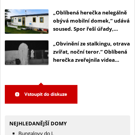
„Oblíbená herečka nelegálně
obývá mobilní domek,“ udává
soused. Spor řeší úřady,
policie i soudy
„Obvinění ze stalkingu, otrava
zvířat, noční teror.“ Oblíbená
herečka zveřejnila videa
sousedské šikany
NEJHLEDANĚJŠÍ DOMY
Bungalovy do L