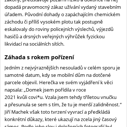
dopadá pravomocný zákaz užívání vydaný stavebním
úřadem. Původní dohady o zapáchajícím chemickém
záchodu či příliš vysokém plotu tak postupně
eskalovaly do roviny policejních výslechů, výjezdů
hasičů a drsných veřejných výhrůžek fyzickou
likvidací na sociálních sítích.
Záhada s rokem pořízení
Jedním z nejvýraznějších nesouladů v celém sporu je
samotné datum, kdy se mobilní dům na dotčené
parcele objevil. Herečka ve svém vyjádření k věci
napsala: „Domek jsem pořídila v roce
2021 kvůli covi*u. Vzala jsem tehdy tříletou vnučku
a přesunula se sem s tím, že tu je menší zalidněnost.“
Jiří Machek však toto tvrzení vyvrací a předkládá
konkrétní důkazy, které ukazují na zcela jiný časový
rámec. Podle jeho slov i doložených fotografií byl