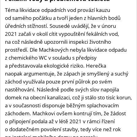
Téma likvidace odpadních vod provází kauzu
od samého počátku a tvoří jeden z hlavních bodů
úředních stížností. Sousedé uvádějí, že v únoru
2021 začali v okolí cítit vypouštění fekálních vod,
na což následně upozornili inspekci životního
prostředí. Dle Machkových nebyla likvidace odpadu
z chemického WC v souladu s předpisy
a představovala ekologické riziko. Herečka
naopak argumentuje, že zápach je smyšlený a suchý
záchod využívala pouze první půlrok po svém
nastěhování. Následně podle svých slov napojila
domek na obecní kanalizaci, což ji stálo sto tisíc korun,
a v současnosti disponuje běžným splachovacím
záchodem. Machkovi ovšem kontrují tím, že žádost
o připojení podala až v létě 2021 v rámci řízení
o dodatečném povolení stavby, tedy více než rok