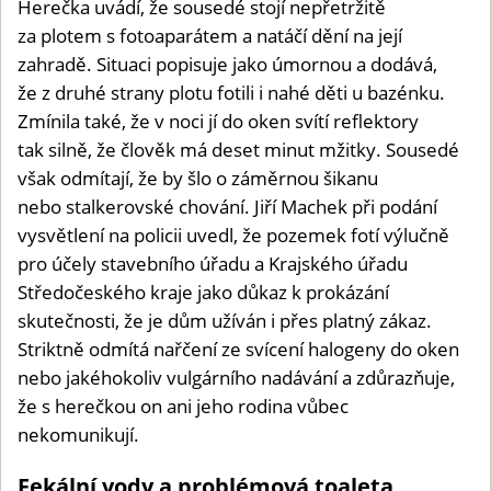
Herečka uvádí, že sousedé stojí nepřetržitě
za plotem s fotoaparátem a natáčí dění na její
zahradě. Situaci popisuje jako úmornou a dodává,
že z druhé strany plotu fotili i nahé děti u bazénku.
Zmínila také, že v noci jí do oken svítí reflektory
tak silně, že člověk má deset minut mžitky. Sousedé
však odmítají, že by šlo o záměrnou šikanu
nebo stalkerovské chování. Jiří Machek při podání
vysvětlení na policii uvedl, že pozemek fotí výlučně
pro účely stavebního úřadu a Krajského úřadu
Středočeského kraje jako důkaz k prokázání
skutečnosti, že je dům užíván i přes platný zákaz.
Striktně odmítá nařčení ze svícení halogeny do oken
nebo jakéhokoliv vulgárního nadávání a zdůrazňuje,
že s herečkou on ani jeho rodina vůbec
nekomunikují.
Fekální vody a problémová toaleta