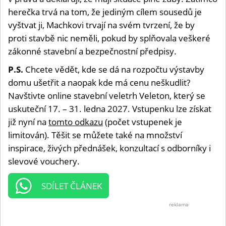
herečka trvá na tom, že jediným cílem sousedů je
vyštvat ji, Machkovi trvají na svém tvrzení, že by
proti stavbě nic neměli, pokud by splňovala veškeré
zákonné stavební a bezpečnostní předpisy.
P.S.
Chcete vědět, kde se dá na rozpočtu výstavby
domu ušetřit a naopak kde má cenu neškudlit?
Navštivte online stavební veletrh Veleton, který se
uskuteční 17. – 31. ledna 2027. Vstupenku lze získat
již nyní na
tomto odkazu
(počet vstupenek je
limitován). Těšit se můžete také na množství
inspirace, živých přednášek, konzultací s odborníky i
slevové vouchery.
SDÍLET ČLÁNEK
reklama