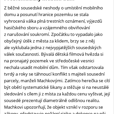
Z běžné sousedské neshody o umístění mobilního
domu a posunutí hranice pozemku se stala
vyhrocená válka plná trestních oznámení, výjezdů
hasičského sboru a vzájemného obviňování
z narušování soukromí. Zpočátku to vypadalo jako
obyčejný útěk z města za klidem, brzy se z něj
ale vyklubala jedna z nejvypjatějších sousedských
válek současnosti. Bývalá dětská filmová hvězda si
na pronajatý pozemek ve středočeské vesnici
nechala usadit mobilní dům. Tím však odstartovala
tvrdý a roky se táhnoucí konflikt s majiteli sousední
parcely, manželi Machkovými. Zatímco herečka se cítí
být obětí systematické šikany a stěžuje si na neustálé
sledování s cílem ji z místa za každou cenu vyštvat, její
sousedé prezentují diametrálně odlišnou realitu.
Machkovi upozorňují, že objekt vznikl v rozporu se
zákony, představuje požární riziko a dokonce na něj