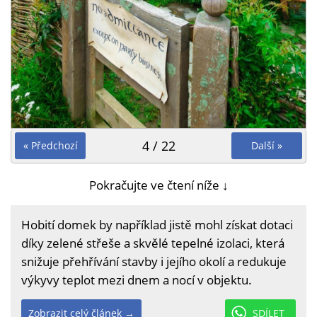
4 / 22
« Předchozí
Další »
Pokračujte ve čtení níže ↓
Hobití domek by například jistě mohl získat dotaci
díky zelené střeše a skvělé tepelné izolaci, která
snižuje přehřívání stavby i jejího okolí a redukuje
výkyvy teplot mezi dnem a nocí v objektu.
Zobrazit celý článek →
SDÍLET