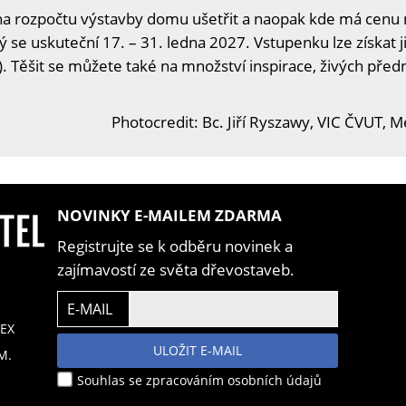
na rozpočtu výstavby domu ušetřit a naopak kde má cenu n
ý se uskuteční 17. – 31. ledna 2027. Vstupenku lze získat j
. Těšit se můžete také na množství inspirace, živých předn
Photocredit: Bc. Jiří Ryszawy, VIC ČVUT,
NOVINKY E-MAILEM ZDARMA
Registrujte se k odběru novinek a
zajímavostí ze světa dřevostaveb.
E-MAIL
EX
ULOŽIT E-MAIL
M.
Souhlas se zpracováním osobních údajů