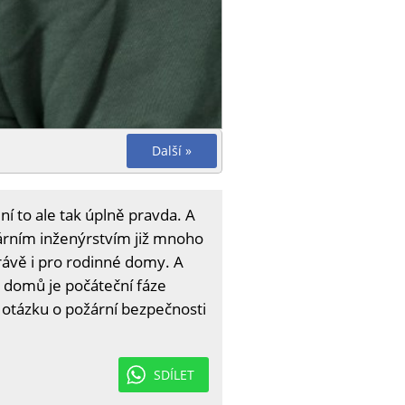
Další »
í to ale tak úplně pravda. A
žárním inženýrstvím již mnoho
právě i pro rodinné domy. A
 domů je počáteční fáze
 otázku o požární bezpečnosti
SDÍLET