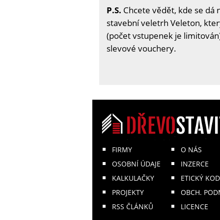
P.S.
Chcete vědět, kde se dá 
stavební veletrh Veleton, kter
(počet vstupenek je limitován)
slevové vouchery.
FIRMY
O NÁS
OSOBNÍ ÚDAJE
INZERCE
KALKULAČKY
ETICKÝ KOD
PROJEKTY
OBCH. POD
RSS ČLÁNKŮ
LICENCE