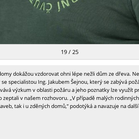
19 / 25
 domy dokážou vzdorovat ohni lépe nežli dům ze dřeva. Nen
r se specialistou Ing. Jakubem Šejnou, který se zabývá po
covává výzkum v oblasti požáru a jeho poznatky lze využít 
o zeptali v našem rozhovoru. „V případě malých rodinných
veb, tak i u zděných domů,“ podotýká a navazuje na další