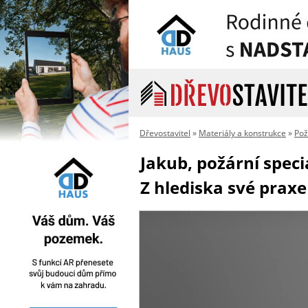
Dřevostavitel
»
Materiály a konstrukce
»
Pož
Jakub, požární speci
Z hlediska své prax