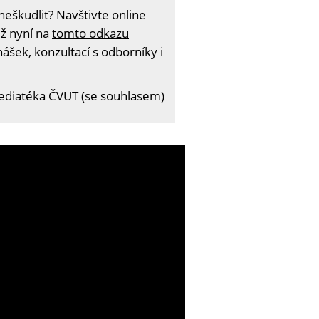
eškudlit? Navštivte online
iž nyní na
tomto odkazu
ášek, konzultací s odborníky i
 Mediatéka ČVUT (se souhlasem)