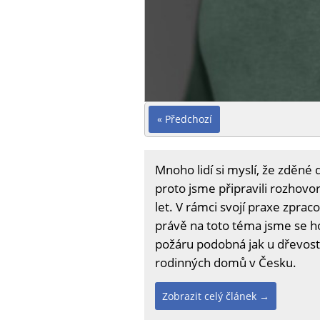
« Předchozí
Mnoho lidí si myslí, že zděné
proto jsme připravili rozhovo
let. V rámci svojí praxe zpra
právě na toto téma jsme se h
požáru podobná jak u dřevosta
rodinných domů v Česku.
Zobrazit celý článek →