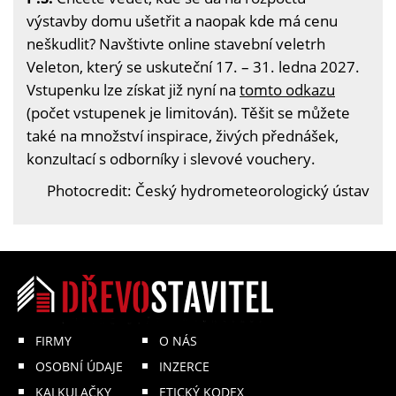
výstavby domu ušetřit a naopak kde má cenu
neškudlit? Navštivte online stavební veletrh
Veleton, který se uskuteční 17. – 31. ledna 2027.
Vstupenku lze získat již nyní na
tomto odkazu
(počet vstupenek je limitován). Těšit se můžete
také na množství inspirace, živých přednášek,
konzultací s odborníky i slevové vouchery.
Photocredit: Český hydrometeorologický ústav
FIRMY
O NÁS
OSOBNÍ ÚDAJE
INZERCE
KALKULAČKY
ETICKÝ KODEX