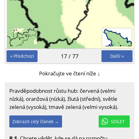
17 / 77
« Předchozí
Další »
Pokračujte ve čtení níže ↓
Pravděpodobnost růstu hub: červená (velmi
nízká), oranžová (nízká), žlutá (střední), světle
zelená (vysoká), tmavě zelená (velmi vysoká).
Zobrazit celý článek →
SDÍLET
P.S.
Chcete vědět, kde se dá na rozpočtu