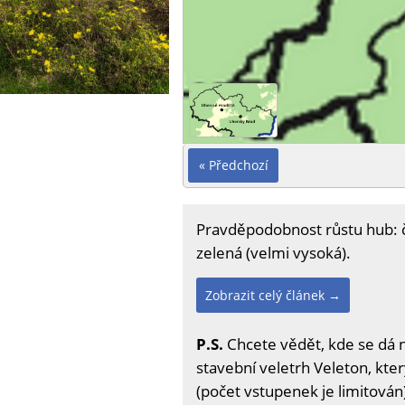
« Předchozí
Pravděpodobnost růstu hub: čer
zelená (velmi vysoká).
Zobrazit celý článek →
P.S.
Chcete vědět, kde se dá 
stavební veletrh Veleton, kter
(počet vstupenek je limitován)