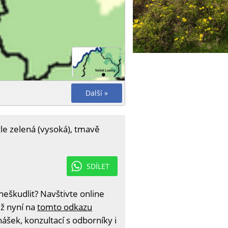
Další »
tle zelená (vysoká), tmavě
SDÍLET
eškudlit? Navštivte online
iž nyní na
tomto odkazu
ášek, konzultací s odborníky i