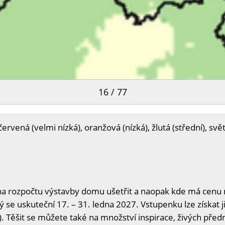
16 / 77
vená (velmi nízká), oranžová (nízká), žlutá (střední), svě
na rozpočtu výstavby domu ušetřit a naopak kde má cenu n
ý se uskuteční 17. – 31. ledna 2027. Vstupenku lze získat j
. Těšit se můžete také na množství inspirace, živých předn