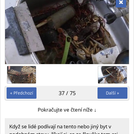
37 / 75
« Předchozí
Další »
Pokračujte ve čtení níže ↓
Když se lidé podívají na tento nebo jiný byt v