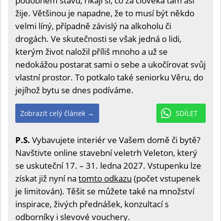
podobném stavu, říkají si, co za člověka tam asi
žije. Většinou je napadne, že to musí být někdo
velmi líný, případně závislý na alkoholu či
drogách. Ve skutečnosti se však jedná o lidi,
kterým život naložil příliš mnoho a už se
nedokážou postarat sami o sebe a ukočírovat svůj
vlastní prostor. To potkalo také seniorku Věru, do
jejíhož bytu se dnes podíváme.
Zobrazit celý článek →
SDÍLET
P.S.
Vybavujete interiér ve Vašem domě či bytě?
Navštivte online stavební veletrh Veleton, který
se uskuteční 17. – 31. ledna 2027. Vstupenku lze
získat již nyní na
tomto odkazu
(počet vstupenek
je limitován). Těšit se můžete také na množství
inspirace, živých přednášek, konzultací s
odborníky i slevové vouchery.