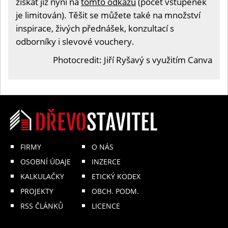
získat již nyní na
tomto odkazu
(počet vstupenek
je limitován). Těšit se můžete také na množství
inspirace, živých přednášek, konzultací s
odborníky i slevové vouchery.
Photocredit: Jiří Ryšavý s využitím Canva
FIRMY
O NÁS
OSOBNÍ ÚDAJE
INZERCE
KALKULAČKY
ETICKÝ KODEX
PROJEKTY
OBCH. PODM.
RSS ČLÁNKŮ
LICENCE