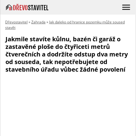
Dřevostavitel
»
Zahrada
»
Jak daleko od hranice pozemku může soused
stavět
Jakmile stavíte kůlnu, bazén či garáž o
zastavěné ploše do čtyřiceti metrů
čtverečních a dodržíte odstup dva metry
od souseda, tak nepotřebujete od
stavebního úřadu vůbec žádné povolení