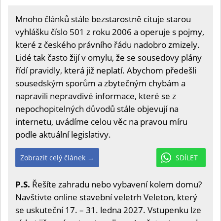
Mnoho článků stále bezstarostně cituje starou
vyhlášku číslo 501 z roku 2006 a operuje s pojmy,
které z českého právního řádu nadobro zmizely.
Lidé tak často žijí v omylu, že se sousedovy plány
řídí pravidly, která již neplatí. Abychom předešli
sousedským sporům a zbytečným chybám a
napravili nepravdivé informace, které se z
nepochopitelných důvodů stále objevují na
internetu, uvádíme celou věc na pravou míru
podle aktuální legislativy.
Zobrazit celý článek →
SDÍLET
P.S.
Řešíte zahradu nebo vybavení kolem domu?
Navštivte online stavební veletrh Veleton, který
se uskuteční 17. – 31. ledna 2027. Vstupenku lze