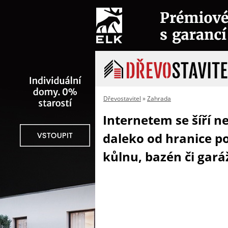
Dřevostavitel
»
Zahrada
Internetem se šíří n
daleko od hranice 
kůlnu, bazén či gará