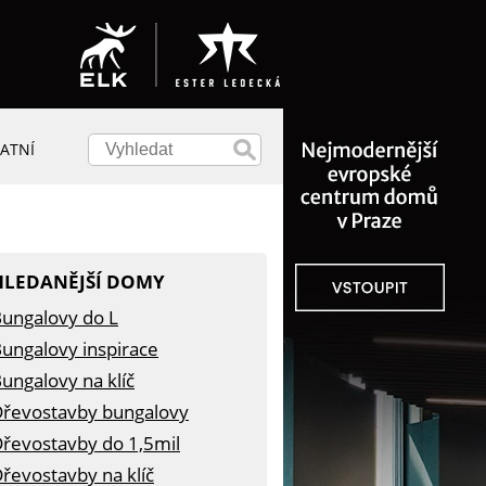
ATNÍ
HLEDANĚJŠÍ DOMY
ungalovy do L
ungalovy inspirace
ungalovy na klíč
řevostavby bungalovy
řevostavby do 1,5mil
řevostavby na klíč