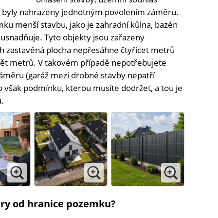
y, byly nahrazeny jednotným povolením záměru.
u menší stavbu, jako je zahradní kůlna, bazén
 usnadňuje. Tyto objekty jsou zařazeny
ch zastavěná plocha nepřesáhne čtyřicet metrů
pět metrů. V takovém případě nepotřebujete
áměru (garáž mezi drobné stavby nepatří
o však podmínku, kterou musíte dodržet, a tou je
.
try od hranice pozemku?