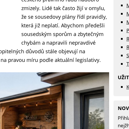
zmizely. Lidé tak často žijí v omylu,
že se sousedovy plány řídí pravidly,
M
která již neplatí. Abychom předešli
P
sousedským sporům a zbytečným
R
chybám a napravili nepravdivé
R
opitelných důvodů stále objevují na
S
na pravou míru podle aktuální legislativy.
T
UŽI
K
NOV
Přihl
nejžh