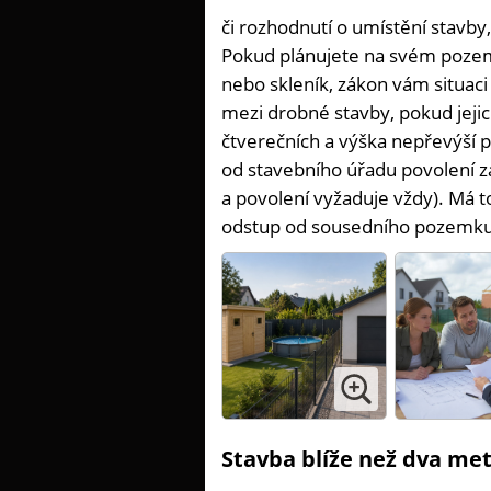
či rozhodnutí o umístění stavb
Pokud plánujete na svém pozemk
nebo skleník, zákon vám situaci
mezi drobné stavby, pokud jeji
čtverečních a výška nepřevýší 
od stavebního úřadu povolení z
a povolení vyžaduje vždy). Má t
odstup od sousedního pozemku
Stavba blíže než dva me