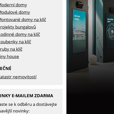
Moderní domy
Modulové domy
ontované domy na klíč
rojekty bungalovů
odinné domy na klíč
oubenky na klíč
ruby na klíč
iny house
TEČNÉ
atastr nemovitostí
INKY E-MAILEM ZDARMA
aste se k odběru a dostávejte
avější novinky: