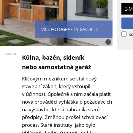
E-M
»
VÍCE FOTOGRAFIÍ V GALERII
So
i
Foto:
Jiří
reklama
Kůlna, bazén, skleník
Ryšavý
s
nebo samostatná garáž
využitím
Canva
Klíčovým mezníkem se stal nový
stavební zákon, který vstoupil
v účinnost. Společně s ním začala platit
nová prováděcí vyhláška o požadavcích
na výstavbu, která nahradila staré
předpisy. Změnou prošel schvalovací
proces. Staré instituty, jako bylo
ohlášení stavby, územní souhlas