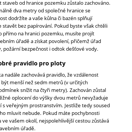
st staveb od hranice pozemku zůstalo zachováno.
málně dva metry od společné hranice se
st dodržíte a vaše kůlna či bazén splňují
stavět bez papírování. Pokud byste však chtěli
o přímo na hranici pozemku, musíte projít
bním úřadě a získat povolení, přičemž úřad
, požární bezpečnost i odtok dešťové vody.
bré pravidlo pro ploty
a nadále zachovává pravidlo, že vzdálenost
být menší než sedm metrů (v určitých
dmínek snížit na čtyři metry). Zachován zůstal
Běžné oplocení do výšky dvou metrů nevyžaduje
í s veřejným prostranstvím. Jestliže tedy soused
 toho mluvit nebude. Pokud máte pochybnosti
e vašem okolí, nejspolehlivější cestou zůstává
tavebním úřadě.