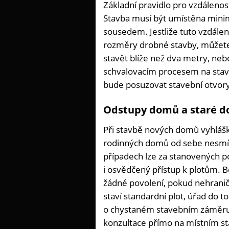
Základní pravidlo pro vzdáleno
Stavba musí být umístěna mini
sousedem. Jestliže tuto vzdáleno
rozměry drobné stavby, můžete 
stavět blíže než dva metry, neb
schvalovacím procesem na stave
bude posuzovat stavební otvory
Odstupy domů a staré do
Při stavbě nových domů vyhlášk
rodinných domů od sebe nesmí 
případech lze za stanovených po
i osvědčený přístup k plotům. 
žádné povolení, pokud nehranič
staví standardní plot, úřad do
o chystaném stavebním záměru v
konzultace přímo na místním s