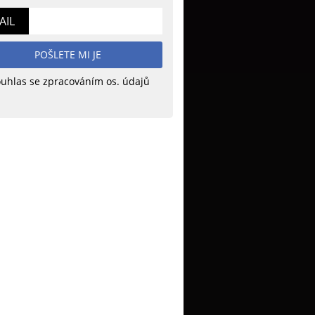
AIL
POŠLETE MI JE
uhlas se zpracováním os. údajů