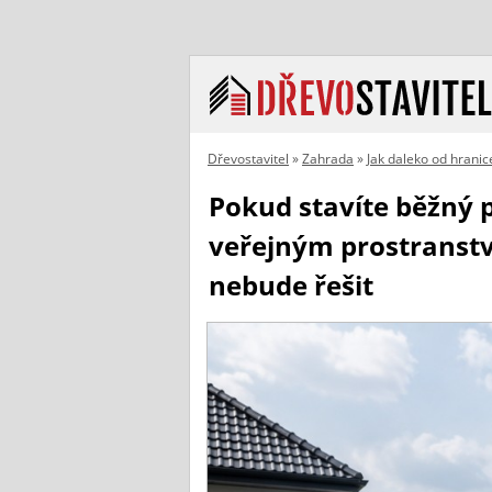
Dřevostavitel
»
Zahrada
»
Jak daleko od hrani
Pokud stavíte běžný p
veřejným prostranstv
nebude řešit