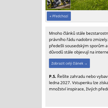
« Předchozí
Mnoho článků stále bezstarostně
právního řádu nadobro zmizely. L
předešli sousedským sporům a 
důvodů stále objevují na intern
Zobrazit celý článek →
P.S.
Řešíte zahradu nebo vybave
ledna 2027. Vstupenku lze získa
množství inspirace, živých před