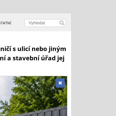
STATNÍ
ičí s ulicí nebo jiným
í a stavební úřad jej