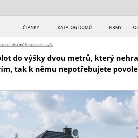
ČLÁNKY
KATALOG DOMŮ
FIRMY
O
ce pozemku může soused stavět
lot do výšky dvou metrů, který nehran
ím, tak k němu nepotřebujete povolen