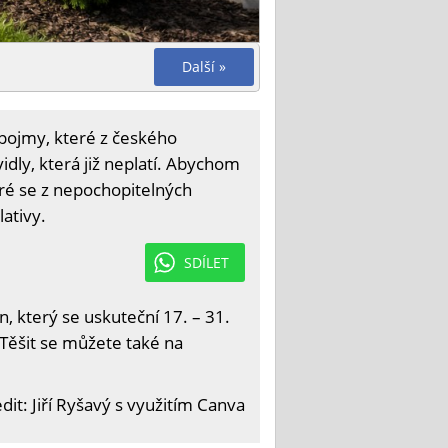
Další »
 pojmy, které z českého
idly, která již neplatí. Abychom
ré se z nepochopitelných
ativy.
SDÍLET
 který se uskuteční 17. – 31.
 Těšit se můžete také na
dit: Jiří Ryšavý s využitím Canva