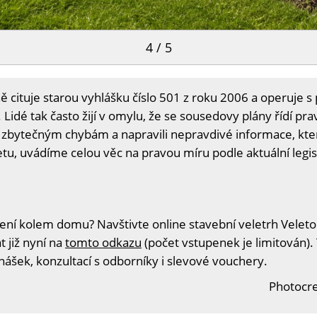
4 / 5
 cituje starou vyhlášku číslo 501 z roku 2006 a operuje s
idé tak často žijí v omylu, že se sousedovy plány řídí prav
zbytečným chybám a napravili nepravdivé informace, kte
etu, uvádíme celou věc na pravou míru podle aktuální legisl
ní kolem domu? Navštivte online stavební veletrh Veleton,
t již nyní na
tomto odkazu
(počet vstupenek je limitován).
nášek, konzultací s odborníky i slevové vouchery.
Photocre