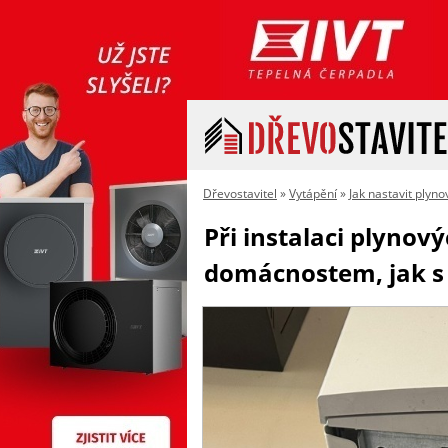
Dřevostavitel
»
Vytápění
»
Jak nastavit plyno
Při instalaci plynov
domácnostem, jak s