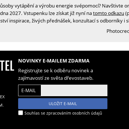
ůsoby vytápění a výrobu energie svépomocí? Navštivte onl
edna 2027. Vstupenku lze získat již nyní na
tomto odkazu
(p
tví inspirace, živých přednášek, konzultací s odborníky i 
Photocred
NOVINKY E-MAILEM ZDARMA
Registrujte se k odběru novinek a
zajímavostí ze světa dřevostaveb.
E-MAIL
EX
ULOŽIT E-MAIL
M.
Souhlas se zpracováním osobních údajů