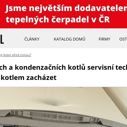
ČLÁNKY
KATALOG DOMŮ
FIRMY
OST
vý kotel před zimou?
ých a kondenzačních kotlů servisní tec
 kotlem zacházet