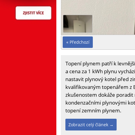
« Předchozí
Topení plynem patří k levněj
a cena za 1 kWh plynu vychází
nastavit plynový kotel před zi
kvalifikovaným topenářem z 
zkušenostem dokáže poradit r
kondenzačními plynovými kotli
topení zemním plynem.
Zobrazit celý článek →