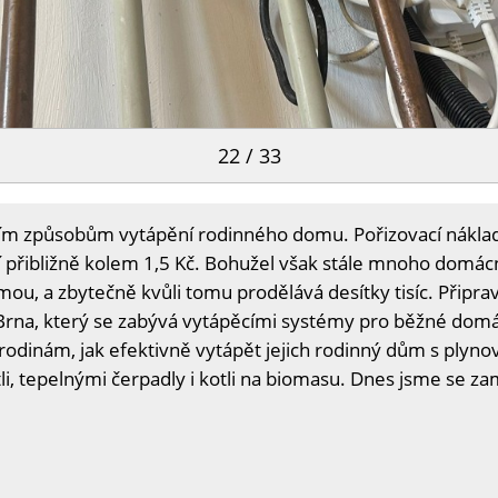
22 / 33
ším způsobům vytápění rodinného domu. Pořizovací náklady
 přibližně kolem 1,5 Kč. Bohužel však stále mnoho domácn
mou, a zbytečně kvůli tomu prodělává desítky tisíc. Připrav
Brna, který se zabývá vytápěcími systémy pro běžné domá
odinám, jak efektivně vytápět jejich rodinný dům s plyno
, tepelnými čerpadly i kotli na biomasu. Dnes jsme se zam