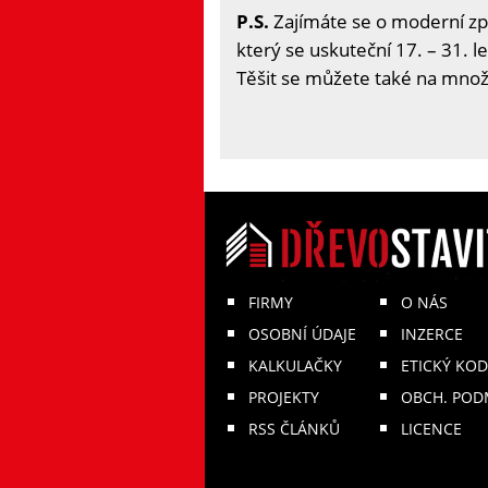
P.S.
Zajímáte se o moderní zp
který se uskuteční 17. – 31. l
Těšit se můžete také na množs
FIRMY
O NÁS
OSOBNÍ ÚDAJE
INZERCE
KALKULAČKY
ETICKÝ KOD
PROJEKTY
OBCH. POD
RSS ČLÁNKŮ
LICENCE