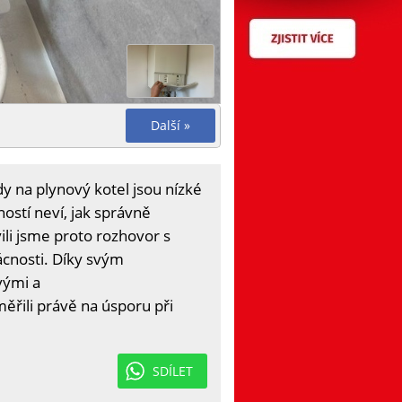
Další »
 na plynový kotel jsou nízké
ostí neví, jak správně
ili jsme proto rozhovor s
cnosti. Díky svým
vými a
ěřili právě na úsporu při
SDÍLET