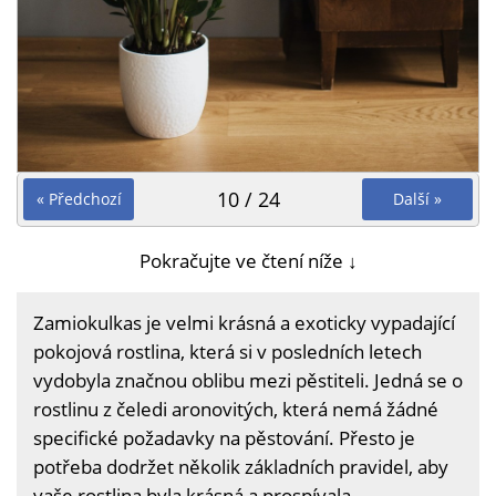
10 / 24
« Předchozí
Další »
Pokračujte ve čtení níže ↓
Zamiokulkas je velmi krásná a exoticky vypadající
pokojová rostlina, která si v posledních letech
vydobyla značnou oblibu mezi pěstiteli. Jedná se o
rostlinu z čeledi aronovitých, která nemá žádné
specifické požadavky na pěstování. Přesto je
potřeba dodržet několik základních pravidel, aby
vaše rostlina byla krásná a prospívala.