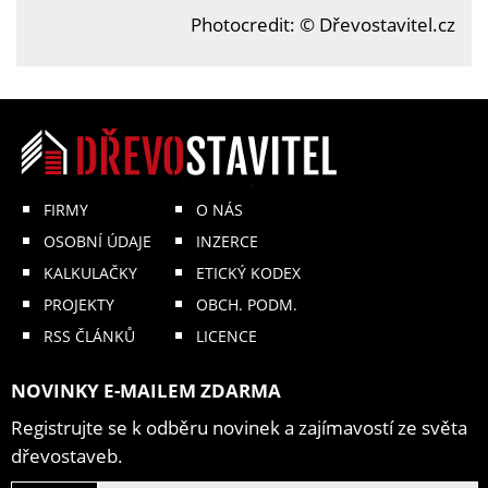
Photocredit: © Dřevostavitel.cz
FIRMY
O NÁS
OSOBNÍ ÚDAJE
INZERCE
KALKULAČKY
ETICKÝ KODEX
PROJEKTY
OBCH. PODM.
RSS ČLÁNKŮ
LICENCE
NOVINKY E-MAILEM ZDARMA
Registrujte se k odběru novinek a zajímavostí ze světa
dřevostaveb.