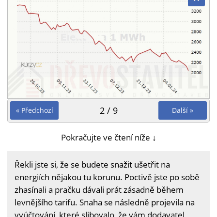
2 / 9
« Předchozí
Další »
Pokračujte ve čtení níže ↓
Řekli jste si, že se budete snažit ušetřit na
energiích nějakou tu korunu. Poctivě jste po sobě
zhasínali a pračku dávali prát zásadně během
levnějšího tarifu. Snaha se následně projevila na
vyúčtování, které slibovalo, že vám dodavatel