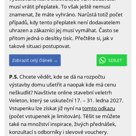
musí vrátit přeplatek. To však ještě nemusí
znamenat, že máte vyhráno. Narůstá totiž počet
případů, kdy tento přeplatek není dodavatelem
uhrazen a zákazníci jej musí vymáhat. Často se
přitom jedná o desítky tisíc. Přečtěte si, jak v
takové situaci postupovat.
Zobrazit celý článek →
SDÍLET
P.S.
Chcete vědět, kde se dá na rozpočtu
výstavby domu ušetřit a naopak kde má cenu
neškudlit? Navštivte online stavební veletrh
Veleton, který se uskuteční 17. – 31. ledna 2027.
Vstupenku lze získat již nyní na
tomto odkazu
(počet vstupenek je limitován). Těšit se můžete
také na množství inspirace, živých přednášek,
konzultací s odborníky i slevové vouchery.