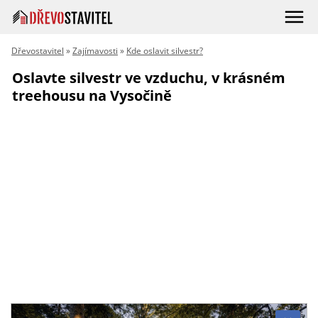
Dřevostavitel
»
Zajímavosti
»
Kde oslavit silvestr?
Oslavte silvestr ve vzduchu, v krásném
treehousu na Vysočině