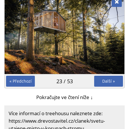
23 / 53
« Předchozí
Další »
Pokračujte ve čtení níže ↓
Více informací o treehousu naleznete zde:
https://www.drevostavitel.cz/clanek/svetu-
utajene-misto-v-korunach-stromu