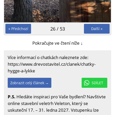
26 / 53
« Předchozí
Další »
Pokračujte ve čtení níže ↓
Více informací o chatkách naleznete zde:
https://www.drevostavitel.cz/clanek/chatky-
hygge-a-lykke
Zobrazit celý článek →
SDÍLET
P.S.
Hledáte inspiraci pro Vaše bydlení? Navštivte
online stavební veletrh Veleton, který se
uskuteční 17. – 31. ledna 2027. Vstupenku lze