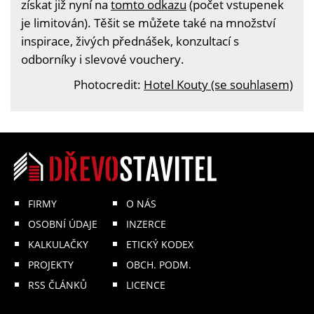
získat již nyní na
tomto odkazu
(počet vstupenek
je limitován). Těšit se můžete také na množství
inspirace, živých přednášek, konzultací s
odborníky i slevové vouchery.
Photocredit:
Hotel Kouty (se souhlasem)
FIRMY
O NÁS
OSOBNÍ ÚDAJE
INZERCE
KALKULAČKY
ETICKÝ KODEX
PROJEKTY
OBCH. PODM.
RSS ČLÁNKŮ
LICENCE