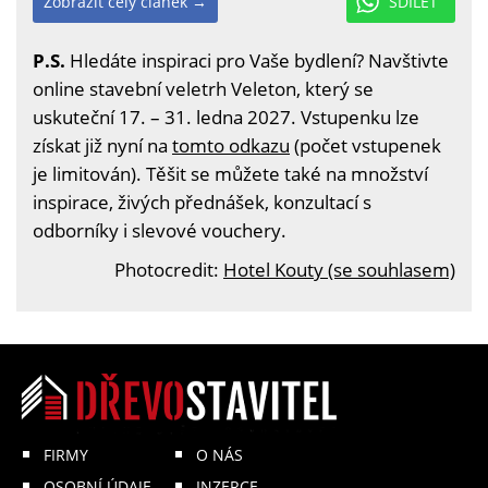
Zobrazit celý článek →
SDÍLET
P.S.
Hledáte inspiraci pro Vaše bydlení? Navštivte
online stavební veletrh Veleton, který se
uskuteční 17. – 31. ledna 2027. Vstupenku lze
získat již nyní na
tomto odkazu
(počet vstupenek
je limitován). Těšit se můžete také na množství
inspirace, živých přednášek, konzultací s
odborníky i slevové vouchery.
Photocredit:
Hotel Kouty (se souhlasem)
FIRMY
O NÁS
OSOBNÍ ÚDAJE
INZERCE