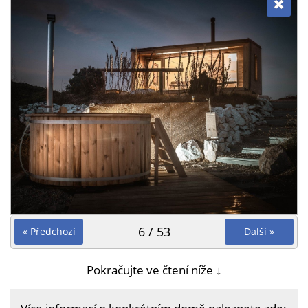
6 / 53
« Předchozí
Další »
Pokračujte ve čtení níže ↓