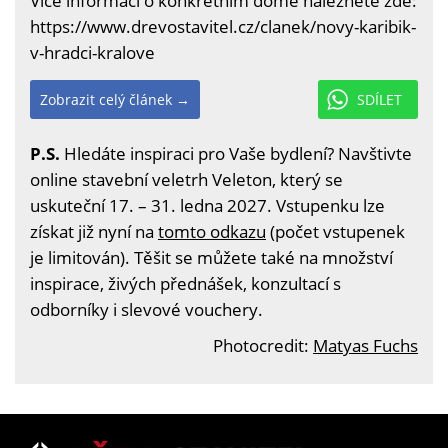
Více informací o konkrétním domě naleznete zde:
https://www.drevostavitel.cz/clanek/novy-karibik-
v-hradci-kralove
Zobrazit celý článek →
SDÍLET
P.S.
Hledáte inspiraci pro Vaše bydlení? Navštivte
online stavební veletrh Veleton, který se
uskuteční 17. – 31. ledna 2027. Vstupenku lze
získat již nyní na
tomto odkazu
(počet vstupenek
je limitován). Těšit se můžete také na množství
inspirace, živých přednášek, konzultací s
odborníky i slevové vouchery.
Photocredit:
Matyas Fuchs