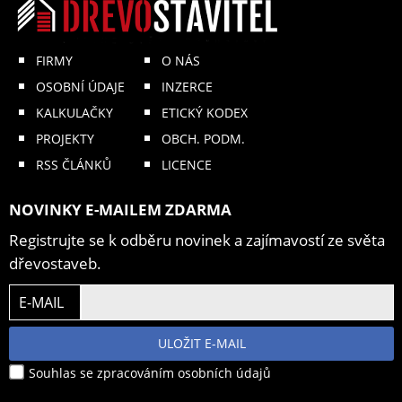
FIRMY
O NÁS
OSOBNÍ ÚDAJE
INZERCE
KALKULAČKY
ETICKÝ KODEX
PROJEKTY
OBCH. PODM.
RSS ČLÁNKŮ
LICENCE
NOVINKY E-MAILEM ZDARMA
Registrujte se k odběru novinek a zajímavostí ze světa
dřevostaveb.
E-MAIL
ULOŽIT E-MAIL
Souhlas se zpracováním osobních údajů