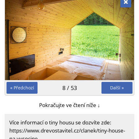
8 / 53
« Předchozí
Další »
Pokračujte ve čtení níže ↓
Více informací o tiny housu se dozvíte zde:
https://www.drevostavitel.cz/clanek/tiny-house-
na-vysocine