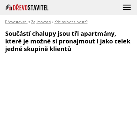
Dřevostavitel
»
Zajímavosti
»
Kde oslavit silvestr?
Součástí chalupy jsou tři apartmány,
které je možné si pronajmout i jako celek
jedné skupině klientů