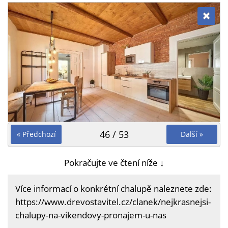
46 / 53
« Předchozí
Další »
Pokračujte ve čtení níže ↓
Více informací o konkrétní chalupě naleznete zde:
https://www.drevostavitel.cz/clanek/nejkrasnejsi-
chalupy-na-vikendovy-pronajem-u-nas