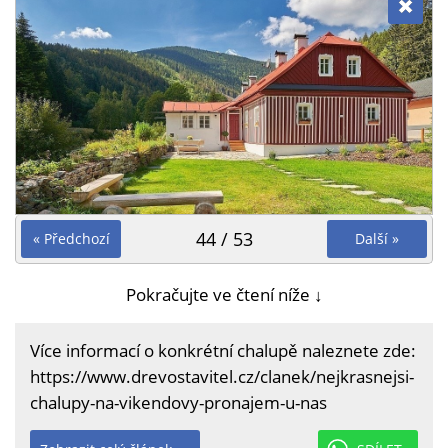
44 / 53
« Předchozí
Další »
Pokračujte ve čtení níže ↓
Více informací o konkrétní chalupě naleznete zde:
https://www.drevostavitel.cz/clanek/nejkrasnejsi-
chalupy-na-vikendovy-pronajem-u-nas