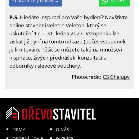
Zobrazit celý článek →
SDÍLET
P.S.
Hledáte inspiraci pro Vaše bydlení? Navštivte
online stavební veletrh Veleton, který se
uskuteční 17. – 31. ledna 2027. Vstupenku lze
získat již nyní na
tomto odkazu
(počet vstupenek
je limitován). Těšit se můžete také na množství
inspirace, živých přednášek, konzultací s
odborníky i slevové vouchery.
Photocredit:
CS Chalupy
FIRMY
O NÁS
OSOBNÍ ÚDAJE
INZERCE