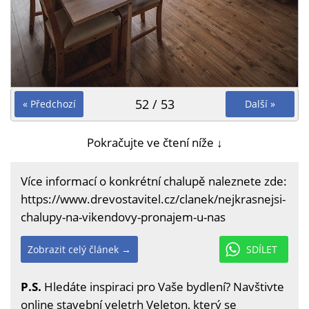
52 / 53
« Předchozí
Další »
Pokračujte ve čtení níže ↓
Více informací o konkrétní chalupě naleznete zde:
https://www.drevostavitel.cz/clanek/nejkrasnejsi-
chalupy-na-vikendovy-pronajem-u-nas
Zobrazit celý článek →
SDÍLET
P.S.
Hledáte inspiraci pro Vaše bydlení? Navštivte
online stavební veletrh Veleton, který se