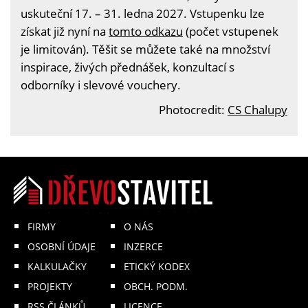
uskuteční 17. – 31. ledna 2027. Vstupenku lze
získat již nyní na
tomto odkazu
(počet vstupenek
je limitován). Těšit se můžete také na množství
inspirace, živých přednášek, konzultací s
odborníky i slevové vouchery.
Photocredit:
CS Chalupy
FIRMY
O NÁS
OSOBNÍ ÚDAJE
INZERCE
KALKULAČKY
ETICKÝ KODEX
PROJEKTY
OBCH. PODM.
RSS ČLÁNKŮ
LICENCE