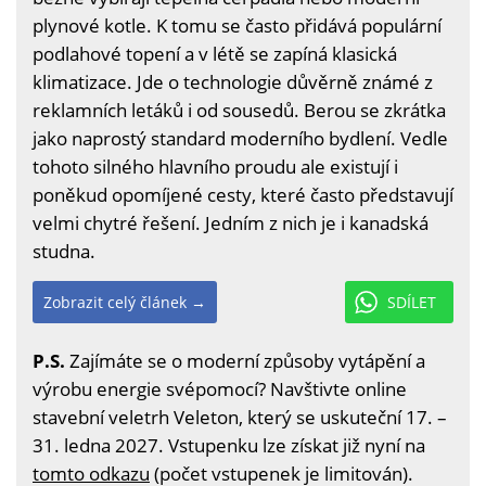
plynové kotle. K tomu se často přidává populární
podlahové topení a v létě se zapíná klasická
klimatizace. Jde o technologie důvěrně známé z
reklamních letáků i od sousedů. Berou se zkrátka
jako naprostý standard moderního bydlení. Vedle
tohoto silného hlavního proudu ale existují i
poněkud opomíjené cesty, které často představují
velmi chytré řešení. Jedním z nich je i kanadská
studna.
Zobrazit celý článek →
SDÍLET
P.S.
Zajímáte se o moderní způsoby vytápění a
výrobu energie svépomocí? Navštivte online
stavební veletrh Veleton, který se uskuteční 17. –
31. ledna 2027. Vstupenku lze získat již nyní na
tomto odkazu
(počet vstupenek je limitován).