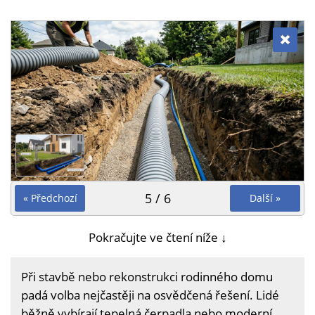
5 / 6
« Předchozí
Další »
Pokračujte ve čtení níže ↓
Při stavbě nebo rekonstrukci rodinného domu
padá volba nejčastěji na osvědčená řešení. Lidé
běžně vybírají tepelná čerpadla nebo moderní