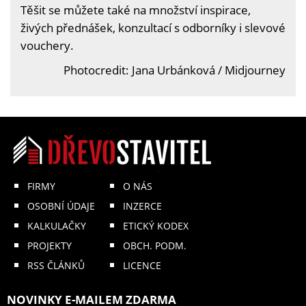
Těšit se můžete také na množství inspirace,
živých přednášek, konzultací s odborníky i slevové
vouchery.
Photocredit: Jana Urbánková / Midjourney
FIRMY
O NÁS
OSOBNÍ ÚDAJE
INZERCE
KALKULAČKY
ETICKÝ KODEX
PROJEKTY
OBCH. PODM.
RSS ČLÁNKŮ
LICENCE
NOVINKY E-MAILEM ZDARMA