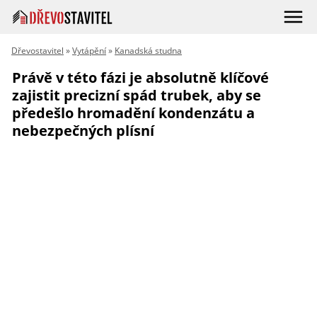
Dřevostavitel
»
Vytápění
»
Kanadská studna
Právě v této fázi je absolutně klíčové
zajistit precizní spád trubek, aby se
předešlo hromadění kondenzátu a
nebezpečných plísní