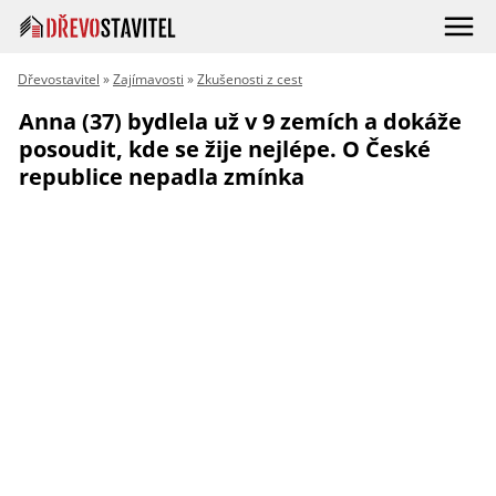
Dřevostavitel
»
Zajímavosti
»
Zkušenosti z cest
Anna (37) bydlela už v 9 zemích a dokáže
posoudit, kde se žije nejlépe. O České
republice nepadla zmínka