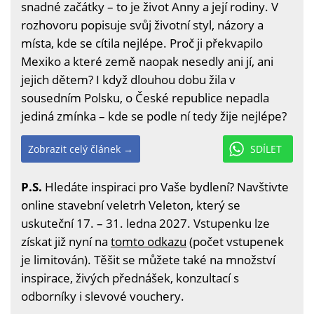
snadné začátky – to je život Anny a její rodiny. V
rozhovoru popisuje svůj životní styl, názory a
místa, kde se cítila nejlépe. Proč ji překvapilo
Mexiko a které země naopak nesedly ani jí, ani
jejich dětem? I když dlouhou dobu žila v
sousedním Polsku, o České republice nepadla
jediná zmínka – kde se podle ní tedy žije nejlépe?
Zobrazit celý článek →
SDÍLET
P.S.
Hledáte inspiraci pro Vaše bydlení? Navštivte
online stavební veletrh Veleton, který se
uskuteční 17. – 31. ledna 2027. Vstupenku lze
získat již nyní na
tomto odkazu
(počet vstupenek
je limitován). Těšit se můžete také na množství
inspirace, živých přednášek, konzultací s
odborníky i slevové vouchery.