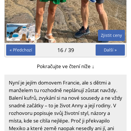
Zjistit ceny
16 / 39
« Předchozí
Další »
Pokračujte ve čtení níže ↓
Nyní je jejím domovem Francie, ale s dětmi a
manželem tu rozhodně neplánují zůstat navždy.
Balení kufrů, zvykání si na nové sousedy a ne vždy
snadné začátky – to je život Anny a její rodiny. V
rozhovoru popisuje svůj životní styl, názory a
místa, kde se cítila nejlépe. Proč ji překvapilo
Mexiko a které země naopak nesedly ani jí, ani