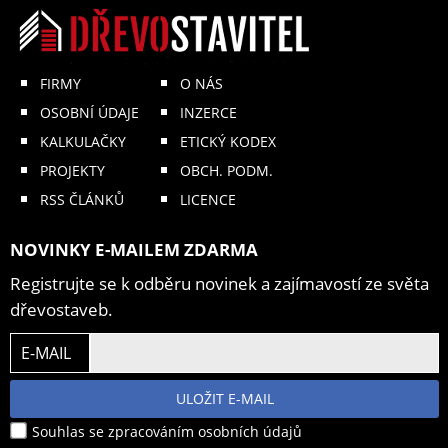
FIRMY
O NÁS
OSOBNÍ ÚDAJE
INZERCE
KALKULAČKY
ETICKÝ KODEX
PROJEKTY
OBCH. PODM.
RSS ČLÁNKŮ
LICENCE
NOVINKY E-MAILEM ZDARMA
Registrujte se k odběru novinek a zajímavostí ze světa
dřevostaveb.
E-MAIL
ULOŽIT E-MAIL
Souhlas se zpracováním osobních údajů