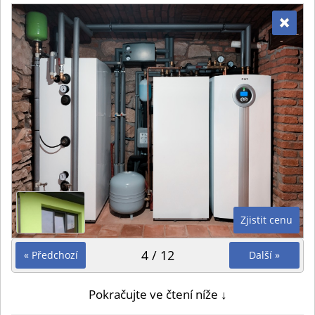
Zjistit cenu
4 / 12
« Předchozí
Další »
Pokračujte ve čtení níže ↓