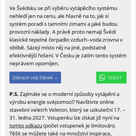
Ve Švédsku se při výběru vytápěcího systému
nehledí jen na cenu, ale hlavně na to, jak si
systém poradí s tamními zimami a jaké budou
provozní náklady. A právě proto nemají Švédi
klasické tepelné čerpadlo vzduch–voda zrovna v
oblibě. Sázejí místo něj na jiné, podstatně
efektivnější řešení. V Česku je zatím tento systém
neprávem opomíjen.
Zobrazit celý článek →
SDÍLET
P.S.
Zajímáte se o moderní způsoby vytápění a
výrobu energie svépomocí? Navštivte online
stavební veletrh Veleton, který se uskuteční 17. –
31. ledna 2027. Vstupenku lze získat již nyní na
tomto odkazu
(počet vstupenek je limitován).
Těšit se můžete také na množství inspirace,