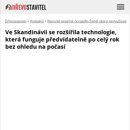
Dřevostavitel
»
Vytápění
»
Klasické tepelné čerpadlo Švédi skoro nevyužívají
Ve Skandinávii se rozšířila technologie,
která funguje předvídatelně po celý rok
bez ohledu na počasí