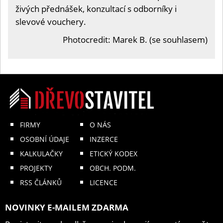
živých přednášek, konzultací s odborníky i
slevové vouchery.
Photocredit: Marek B. (se souhlasem)
FIRMY
O NÁS
OSOBNÍ ÚDAJE
INZERCE
KALKULAČKY
ETICKÝ KODEX
PROJEKTY
OBCH. PODM.
RSS ČLÁNKŮ
LICENCE
NOVINKY E-MAILEM ZDARMA