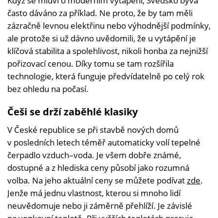
Když se mluví o moderním vytápění, Švédsko bývá
často dáváno za příklad. Ne proto, že by tam měli
zázračně levnou elektřinu nebo výhodnější podmínky,
ale protože si už dávno uvědomili, že u vytápění je
klíčová stabilita a spolehlivost, nikoli honba za nejnižší
pořizovací cenou. Díky tomu se tam rozšířila
technologie, která funguje předvídatelně po celý rok
bez ohledu na počasí.
Češi se drží zaběhlé klasiky
V České republice se při stavbě nových domů
v posledních letech téměř automaticky volí tepelné
čerpadlo vzduch–voda. Je všem dobře známé,
dostupné a z hlediska ceny působí jako rozumná
volba. Na jeho aktuální ceny se můžete podívat
zde
.
Jenže má jednu vlastnost, kterou si mnoho lidí
neuvědomuje nebo ji záměrně přehlíží. Je závislé