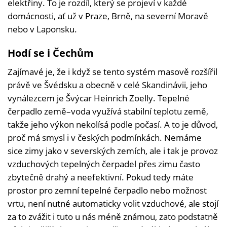
elektřiny. To je rozdíl, který se projeví v každé
domácnosti, ať už v Praze, Brně, na severní Moravě
nebo v Laponsku.
Hodí se i Čechům
Zajímavé je, že i když se tento systém masově rozšířil
právě ve Švédsku a obecně v celé Skandinávii, jeho
vynálezcem je Švýcar Heinrich Zoelly. Tepelné
čerpadlo země–voda využívá stabilní teplotu země,
takže jeho výkon nekolísá podle počasí. A to je důvod,
proč má smysl i v českých podmínkách. Nemáme
sice zimy jako v severských zemích, ale i tak je provoz
vzduchových tepelných čerpadel přes zimu často
zbytečně drahý a neefektivní. Pokud tedy máte
prostor pro zemní tepelné čerpadlo nebo možnost
vrtu, není nutné automaticky volit vzduchové, ale stojí
za to zvážit i tuto u nás méně známou, zato podstatně