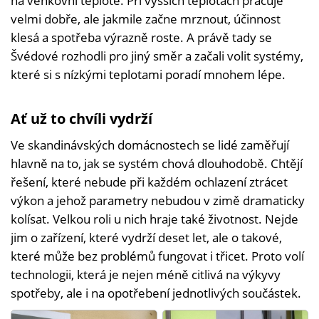
na venkovní teplotě. Při vyšších teplotách pracuje
velmi dobře, ale jakmile začne mrznout, účinnost
klesá a spotřeba výrazně roste. A právě tady se
Švédové rozhodli pro jiný směr a začali volit systémy,
které si s nízkými teplotami poradí mnohem lépe.
Ať už to chvíli vydrží
Ve skandinávských domácnostech se lidé zaměřují
hlavně na to, jak se systém chová dlouhodobě. Chtějí
řešení, které nebude při každém ochlazení ztrácet
výkon a jehož parametry nebudou v zimě dramaticky
kolísat. Velkou roli u nich hraje také životnost. Nejde
jim o zařízení, které vydrží deset let, ale o takové,
které může bez problémů fungovat i třicet. Proto volí
technologii, která je nejen méně citlivá na výkyvy
spotřeby, ale i na opotřebení jednotlivých součástek.