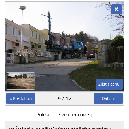
Zjistit cenu
9 / 12
« Předchozí
Další »
Pokračujte ve čtení níže ↓