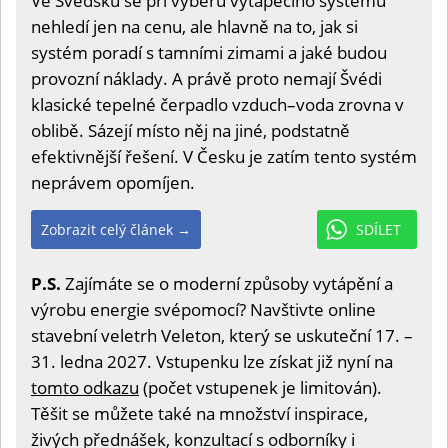
Ve Švédsku se při výběru vytápěcího systému
nehledí jen na cenu, ale hlavně na to, jak si
systém poradí s tamními zimami a jaké budou
provozní náklady. A právě proto nemají Švédi
klasické tepelné čerpadlo vzduch–voda zrovna v
oblibě. Sázejí místo něj na jiné, podstatně
efektivnější řešení. V Česku je zatím tento systém
neprávem opomíjen.
Zobrazit celý článek →
SDÍLET
P.S.
Zajímáte se o moderní způsoby vytápění a
výrobu energie svépomocí? Navštivte online
stavební veletrh Veleton, který se uskuteční 17. –
31. ledna 2027. Vstupenku lze získat již nyní na
tomto odkazu
(počet vstupenek je limitován).
Těšit se můžete také na množství inspirace,
živých přednášek, konzultací s odborníky i