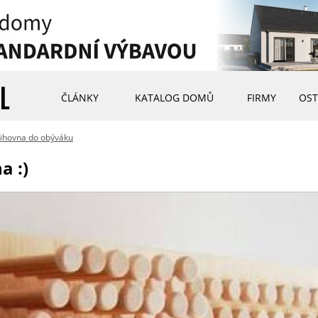
ČLÁNKY
KATALOG DOMŮ
FIRMY
OST
nihovna do obýváku
a :)