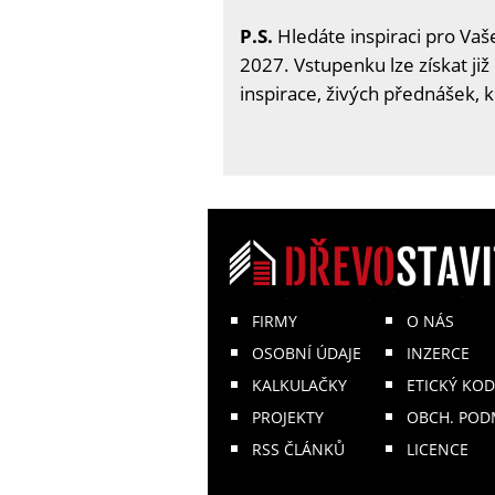
P.S.
Hledáte inspiraci pro Vaše
2027. Vstupenku lze získat již
inspirace, živých přednášek, 
FIRMY
O NÁS
OSOBNÍ ÚDAJE
INZERCE
KALKULAČKY
ETICKÝ KOD
PROJEKTY
OBCH. POD
RSS ČLÁNKŮ
LICENCE