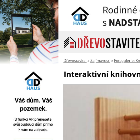
Dřevostavitel
»
Zajímavosti
»
Fotogalerie: K
Interaktivní knihovn