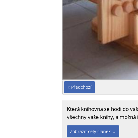
« Předchozí
Která knihovna se hodí do vaše
všechny vaše knihy, a možná i
Zobrazit celý článek →