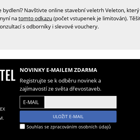
 bydlení? Navštivte online stavební veletrh Veleton, který
 nyní na
tomto odkazu
(počet vstupenek je limitován). Těš
konzultací s odborníky i slevové vouchery.
NOVINKY E-MAILEM ZDARMA
Registrujte se k odběru novinek a
zajímavostí ze světa dřevostaveb.
E-MAIL
EX
ULOŽIT E-MAIL
M.
Souhlas se zpracováním osobních údajů