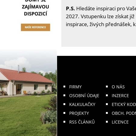
P.S.
Hledáte inspiraci pro Vaše
2027. Vstupenku lze získat již
inspirace, živých přednášek, 
FIRMY
O NÁS
OSOBNÍ ÚDAJE
INZERCE
KALKULAČKY
ETICKÝ KOD
PROJEKTY
OBCH. POD
RSS ČLÁNKŮ
LICENCE