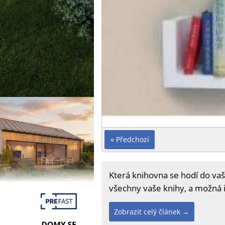
« Předchozí
Která knihovna se hodí do vaše
všechny vaše knihy, a možná i
Zobrazit celý článek →