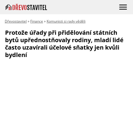
Dřevostavitel
»
Finance
»
Komunisti si rady věděli
Protože úřady při přidělování státních
bytů upřednostňovaly rodiny, mladí lidé
často uzavírali účelové sňatky jen kvůli
bydlení