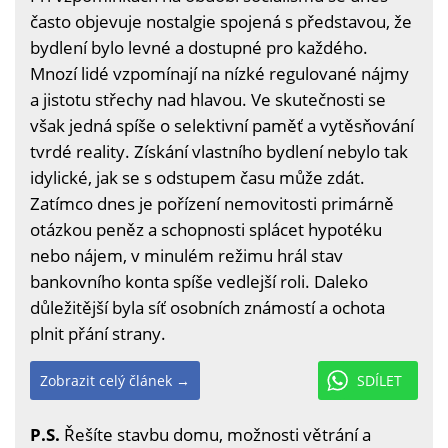
často objevuje nostalgie spojená s představou, že
bydlení bylo levné a dostupné pro každého.
Mnozí lidé vzpomínají na nízké regulované nájmy
a jistotu střechy nad hlavou. Ve skutečnosti se
však jedná spíše o selektivní paměť a vytěsňování
tvrdé reality. Získání vlastního bydlení nebylo tak
idylické, jak se s odstupem času může zdát.
Zatímco dnes je pořízení nemovitosti primárně
otázkou peněz a schopnosti splácet hypotéku
nebo nájem, v minulém režimu hrál stav
bankovního konta spíše vedlejší roli. Daleko
důležitější byla síť osobních známostí a ochota
plnit přání strany.
Zobrazit celý článek →
SDÍLET
P.S.
Řešíte stavbu domu, možnosti větrání a