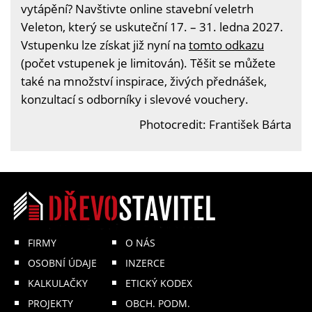
vytápění? Navštivte online stavební veletrh
Veleton, který se uskuteční 17. – 31. ledna 2027.
Vstupenku lze získat již nyní na
tomto odkazu
(počet vstupenek je limitován). Těšit se můžete
také na množství inspirace, živých přednášek,
konzultací s odborníky i slevové vouchery.
Photocredit: František Bárta
FIRMY
O NÁS
OSOBNÍ ÚDAJE
INZERCE
KALKULAČKY
ETICKÝ KODEX
PROJEKTY
OBCH. PODM.