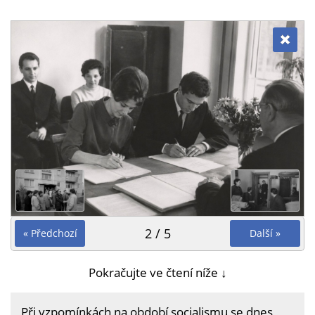
2 / 5
« Předchozí
Další »
Pokračujte ve čtení níže ↓
Při vzpomínkách na období socialismu se dnes