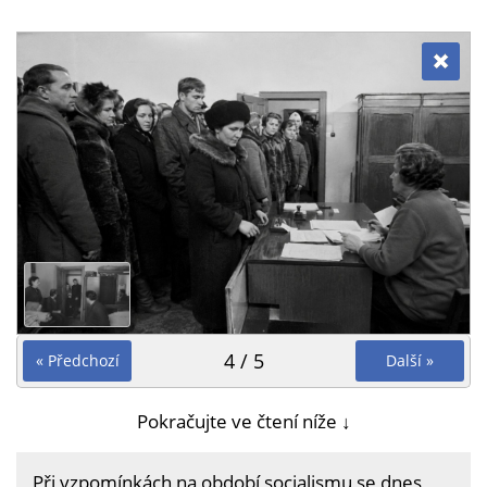
4 / 5
« Předchozí
Další »
Pokračujte ve čtení níže ↓
Při vzpomínkách na období socialismu se dnes