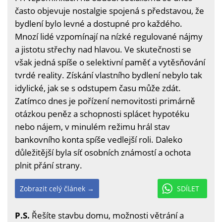
často objevuje nostalgie spojená s představou, že
bydlení bylo levné a dostupné pro každého.
Mnozí lidé vzpomínají na nízké regulované nájmy
a jistotu střechy nad hlavou. Ve skutečnosti se
však jedná spíše o selektivní paměť a vytěsňování
tvrdé reality. Získání vlastního bydlení nebylo tak
idylické, jak se s odstupem času může zdát.
Zatímco dnes je pořízení nemovitosti primárně
otázkou peněz a schopnosti splácet hypotéku
nebo nájem, v minulém režimu hrál stav
bankovního konta spíše vedlejší roli. Daleko
důležitější byla síť osobních známostí a ochota
plnit přání strany.
Zobrazit celý článek →
SDÍLET
P.S.
Řešíte stavbu domu, možnosti větrání a