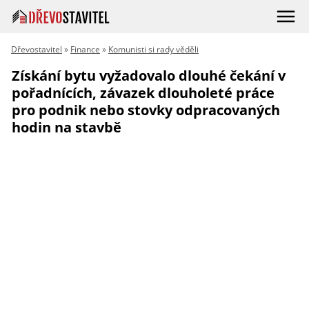
Dřevostavitel
»
Finance
»
Komunisti si rady věděli
Získání bytu vyžadovalo dlouhé čekání v
pořadnících, závazek dlouholeté práce
pro podnik nebo stovky odpracovaných
hodin na stavbě