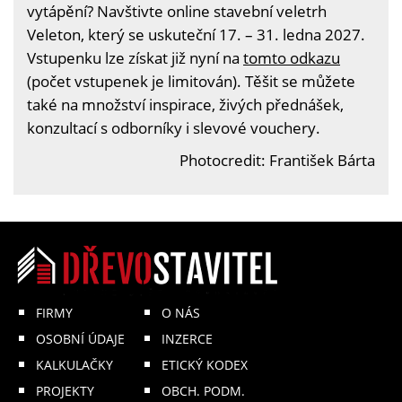
vytápění? Navštivte online stavební veletrh
Veleton, který se uskuteční 17. – 31. ledna 2027.
Vstupenku lze získat již nyní na
tomto odkazu
(počet vstupenek je limitován). Těšit se můžete
také na množství inspirace, živých přednášek,
konzultací s odborníky i slevové vouchery.
Photocredit: František Bárta
FIRMY
O NÁS
OSOBNÍ ÚDAJE
INZERCE
KALKULAČKY
ETICKÝ KODEX
PROJEKTY
OBCH. PODM.