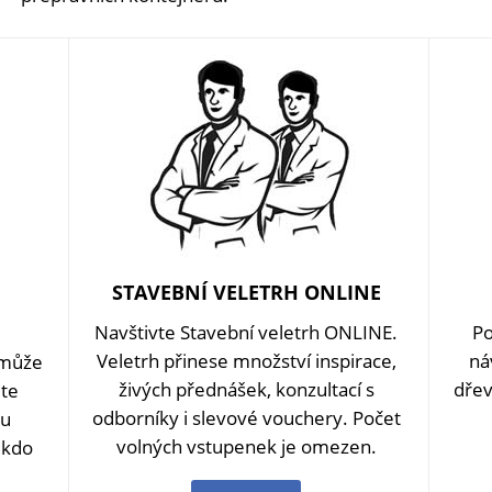
STAVEBNÍ VELETRH ONLINE
Navštivte Stavební veletrh ONLINE.
Po
Veletrh přinese množství inspirace,
ná
omůže
živých přednášek, konzultací s
dřev
ěte
odborníky i slevové vouchery. Počet
ou
volných vstupenek je omezen.
 kdo