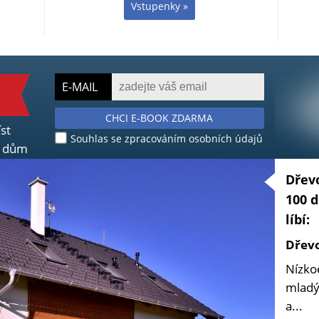
Vstupenky »
E-MAIL
CHCI E-BOOK ZDARMA
íst
Souhlas se zpracováním osobních údajů
ní dům
Dřevo
100 d
líbí:
Dřevo
Nízko
mladý 
a...