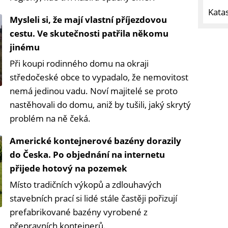
Kata
Mysleli si, že mají vlastní příjezdovou
cestu. Ve skutečnosti patřila někomu
jinému
Při koupi rodinného domu na okraji
středočeské obce to vypadalo, že nemovitost
nemá jedinou vadu. Noví majitelé se proto
nastěhovali do domu, aniž by tušili, jaký skrytý
problém na ně čeká.
Americké kontejnerové bazény dorazily
do Česka. Po objednání na internetu
přijede hotový na pozemek
Místo tradičních výkopů a zdlouhavých
stavebních prací si lidé stále častěji pořizují
prefabrikované bazény vyrobené z
přepravních kontejnerů.