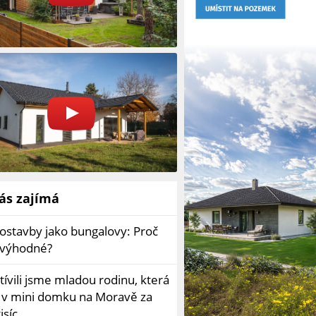
ás zajímá
ostavby jako bungalovy: Proč
o výhodné?
ívili jsme mladou rodinu, která
í v mini domku na Moravě za
isíc