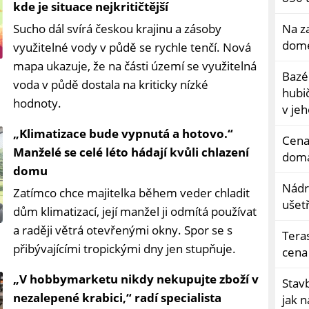
kde je situace nejkritičtější
Sucho dál svírá českou krajinu a zásoby
Na z
dome
využitelné vody v půdě se rychle tenčí. Nová
mapa ukazuje, že na části území se využitelná
Bazé
voda v půdě dostala na kriticky nízké
hubič
hodnoty.
v je
„Klimatizace bude vypnutá a hotovo.“
Cena 
Manželé se celé léto hádají kvůli chlazení
domá
domu
Nádr
Zatímco chce majitelka během veder chladit
ušetř
dům klimatizací, její manžel ji odmítá používat
a raději větrá otevřenými okny. Spor se s
Teras
přibývajícími tropickými dny jen stupňuje.
cena 
„V hobbymarketu nikdy nekupujte zboží v
Stav
nezalepené krabici,“ radí specialista
jak n