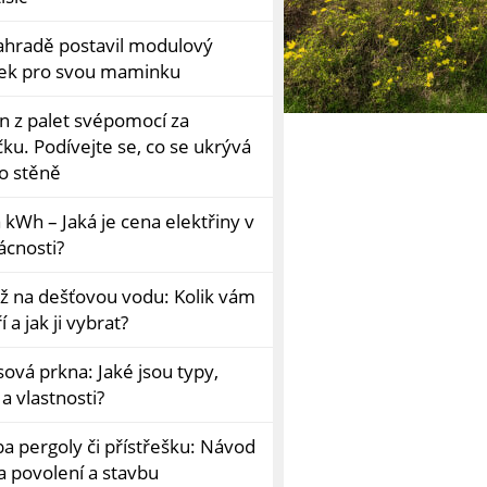
ahradě postavil modulový
k pro svou maminku
n z palet svépomocí za
ku. Podívejte se, co se ukrývá
ho stěně
kWh – Jaká je cena elektřiny v
cnosti?
ž na dešťovou vodu: Kolik vám
í a jak ji vybrat?
ová prkna: Jaké jsou typy,
a vlastnosti?
ba pergoly či přístřešku: Návod
a povolení a stavbu