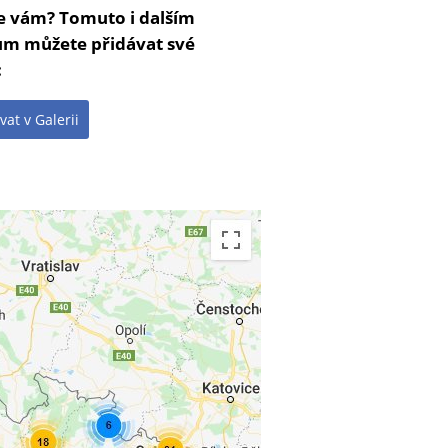
se vám? Tomuto i dalším
m můžete přidávat své
:
vat v Galerii