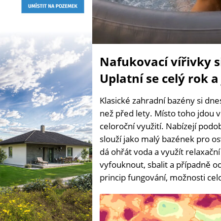
Nafukovací vířivky si
Uplatní se celý rok a
Klasické zahradní bazény si dne
než před lety. Místo toho jdou v
celoroční využití. Nabízejí podo
slouží jako malý bazének pro os
dá ohřát voda a využít relaxační
vyfouknout, sbalit a případně o
princip fungování, možnosti cel