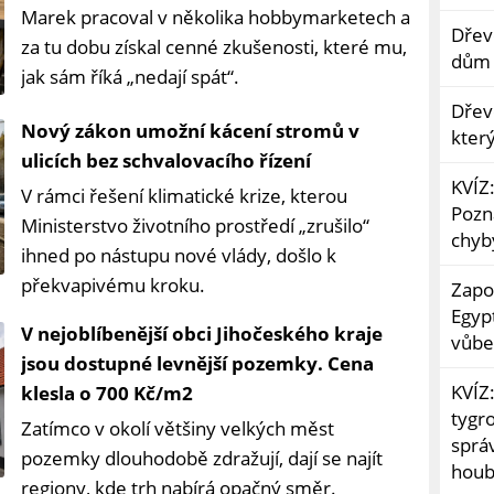
Marek pracoval v několika hobbymarketech a
Dřev
za tu dobu získal cenné zkušenosti, které mu,
dům 
jak sám říká „nedají spát“.
Dřev
Nový zákon umožní kácení stromů v
kter
ulicích bez schvalovacího řízení
KVÍZ
V rámci řešení klimatické krize, kterou
Pozná
Ministerstvo životního prostředí „zrušilo“
chyb
ihned po nástupu nové vlády, došlo k
překvapivému kroku.
Zapo
Egyp
V nejoblíbenější obci Jihočeského kraje
vůbe
jsou dostupné levnější pozemky. Cena
KVÍZ
klesla o 700 Kč/m2
tygr
Zatímco v okolí většiny velkých měst
sprá
pozemky dlouhodobě zdražují, dají se najít
hou
regiony, kde trh nabírá opačný směr.