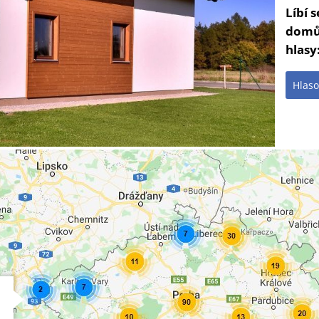
Líbí 
domů
hlasy
Hlaso