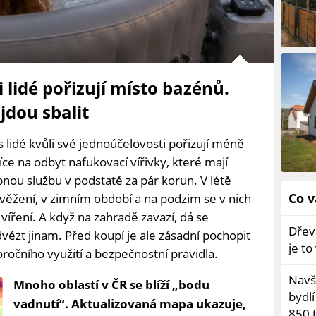
 lidé pořizují místo bazénů.
 jdou sbalit
s lidé kvůli své jednoúčelovosti pořizují méně
íce na odbyt nafukovací vířivky, které mají
bnou službu v podstatě za pár korun. V létě
Co v
věžení, v zimním období a na podzim se v nich
 víření. A když na zahradě zavazí, dá se
Dřev
dvézt jinam. Před koupí je ale zásadní pochopit
je t
oročního využití a bezpečnostní pravidla.
Navšt
Mnoho oblastí v ČR se blíží „bodu
bydl
vadnutí“. Aktualizovaná mapa ukazuje,
850 t