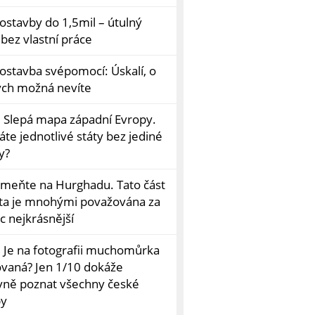
ostavby do 1,5mil – útulný
bez vlastní práce
ostavba svépomocí: Úskalí, o
ých možná nevíte
: Slepá mapa západní Evropy.
te jednotlivé státy bez jediné
y?
meňte na Hurghadu. Tato část
ta je mnohými považována za
c nejkrásnější
: Je na fotografii muchomůrka
ovaná? Jen 1/10 dokáže
vně poznat všechny české
by