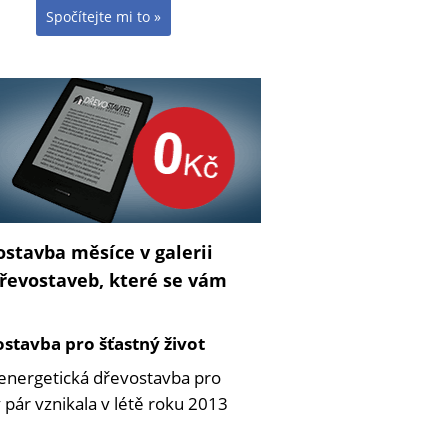
Spočítejte mi to »
stavba měsíce v galerii
řevostaveb, které se vám
stavba pro šťastný život
energetická dřevostavba pro
pár vznikala v létě roku 2013