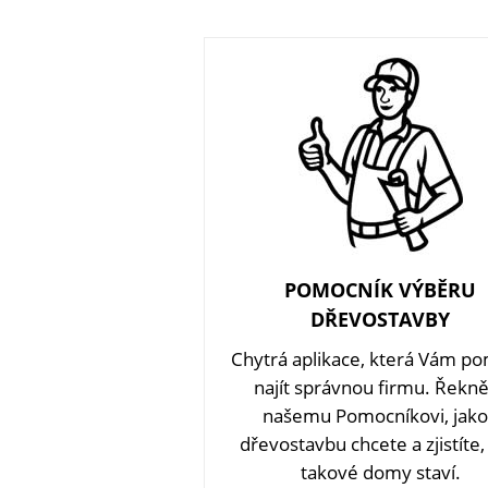
POMOCNÍK VÝBĚRU
DŘEVOSTAVBY
Chytrá aplikace, která Vám p
najít správnou firmu. Řekn
našemu Pomocníkovi, jak
dřevostavbu chcete a zjistíte,
takové domy staví.