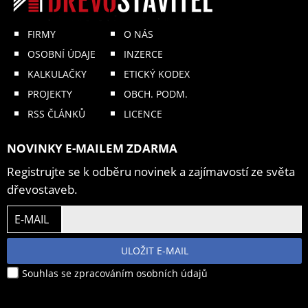
FIRMY
O NÁS
OSOBNÍ ÚDAJE
INZERCE
KALKULAČKY
ETICKÝ KODEX
PROJEKTY
OBCH. PODM.
RSS ČLÁNKŮ
LICENCE
NOVINKY E-MAILEM ZDARMA
Registrujte se k odběru novinek a zajímavostí ze světa
dřevostaveb.
E-MAIL
ULOŽIT E-MAIL
Souhlas se zpracováním osobních údajů