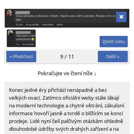
Zjistit cenu
9 / 11
« Předchozí
Další »
Pokračujte ve čtení níže ↓
Konec jedné éry přichází nenápadně a bez
velkých ovací. Zatímco oficiální weby stále lákají
na moderní technologie a chytré větrání, zákulisní
informace hovoří jasně a tvrdě o blížícím se konci
prodeje. Lidé nyní čelí palčivým otázkám ohledně
dlouhodobé údržby svých drahých zařízení a na