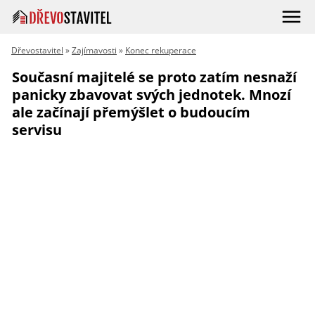
Dřevostavitel
»
Zajímavosti
»
Konec rekuperace
Současní majitelé se proto zatím nesnaží
panicky zbavovat svých jednotek. Mnozí
ale začínají přemýšlet o budoucím
servisu