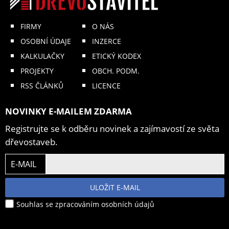
FIRMY
O NÁS
OSOBNÍ ÚDAJE
INZERCE
KALKULAČKY
ETICKÝ KODEX
PROJEKTY
OBCH. PODM.
RSS ČLÁNKŮ
LICENCE
NOVINKY E-MAILEM ZDARMA
Registrujte se k odběru novinek a zajímavostí ze světa
dřevostaveb.
E-MAIL
ULOŽIT E-MAIL
Souhlas se zpracováním osobních údajů