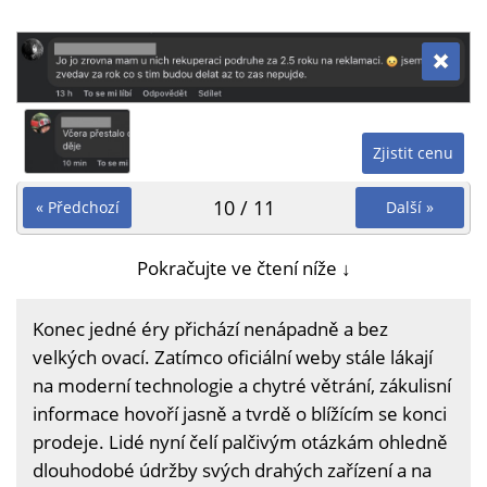
Zjistit cenu
10 / 11
« Předchozí
Další »
Pokračujte ve čtení níže ↓
Konec jedné éry přichází nenápadně a bez
velkých ovací. Zatímco oficiální weby stále lákají
na moderní technologie a chytré větrání, zákulisní
informace hovoří jasně a tvrdě o blížícím se konci
prodeje. Lidé nyní čelí palčivým otázkám ohledně
dlouhodobé údržby svých drahých zařízení a na