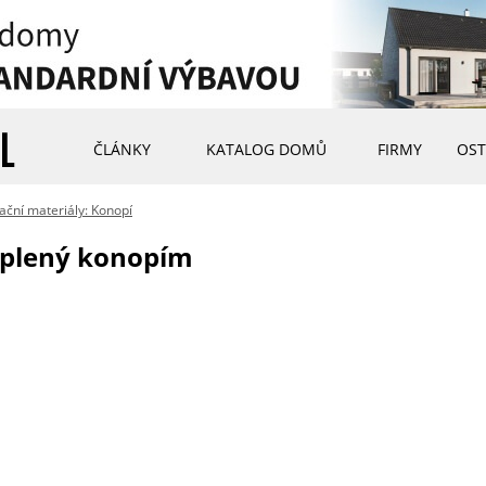
ČLÁNKY
KATALOG DOMŮ
FIRMY
OST
lační materiály: Konopí
eplený konopím