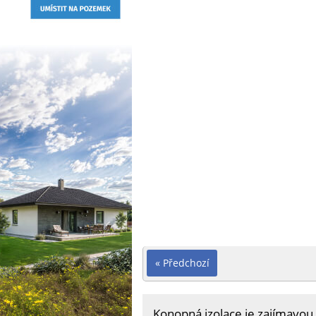
« Předchozí
Konopná izolace je zajímavou