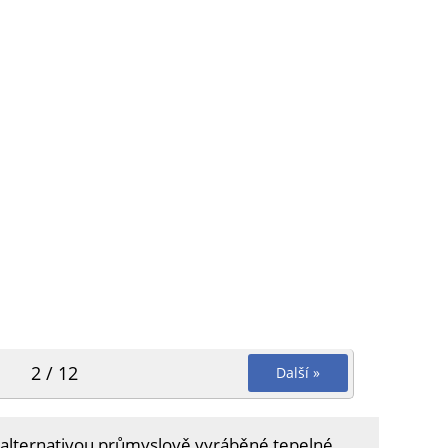
2 / 12
Další »
 alternativou průmyslově vyráběné tepelné