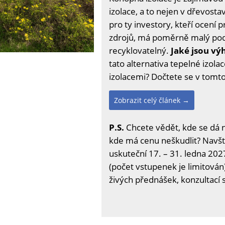
izolace, a to nejen v dřevost
pro ty investory, kteří ocení 
zdrojů, má poměrně malý podí
recyklovatelný.
Jaké jsou vý
tato alternativa tepelné izol
izolacemi? Dočtete se v tomt
Zobrazit celý článek →
P.S.
Chcete vědět, kde se dá 
kde má cenu neškudlit? Navšti
uskuteční 17. – 31. ledna 2027
(počet vstupenek je limitován
živých přednášek, konzultací 