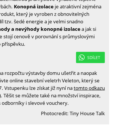
avbách.
Konopná izolace
je atraktivní zejména
produkt, který je vyroben z obnovitelných
l tzv. šedé energie a je velmi snadno
hody a nevýhody konopné izolace
a jak si
ace stojí cenově v porovnání s průmyslovými
o příspěvku.
SDÍLET
na rozpočtu výstavby domu ušetřit a naopak
vte online stavební veletrh Veleton, který se
. Vstupenku lze získat již nyní na
tomto odkazu
). Těšit se můžete také na množství inspirace,
s odborníky i slevové vouchery.
Photocredit: Tiny House Talk