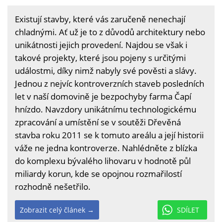
Existují stavby, které vás zaručeně nenechají
chladnými. Ať už je to z důvodů architektury nebo
unikátnosti jejich provedení. Najdou se však i
takové projekty, které jsou pojeny s určitými
událostmi, díky nimž nabyly své pověsti a slávy.
Jednou z nejvíc kontroverzních staveb posledních
let v naší domovině je bezpochyby farma Čapí
hnízdo. Navzdory unikátnímu technologickému
zpracování a umístění se v soutěži Dřevěná
stavba roku 2011 se k tomuto areálu a její historii
váže ne jedna kontroverze. Nahlédněte z blízka
do komplexu bývalého lihovaru v hodnotě půl
miliardy korun, kde se opojnou rozmařilostí
rozhodně nešetřilo.
Zobrazit celý článek →
SDÍLET