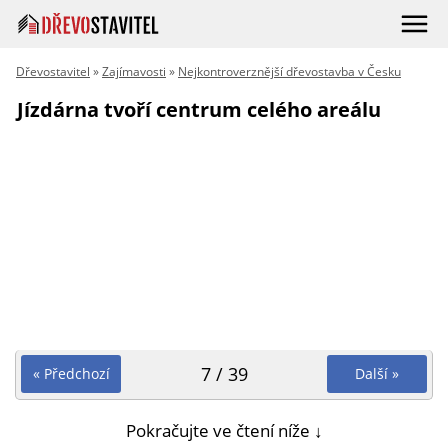
Dřevostavitel
»
Zajímavosti
»
Nejkontroverznější dřevostavba v Česku
Jízdárna tvoří centrum celého areálu
7 / 39
« Předchozí
Další »
Pokračujte ve čtení níže ↓