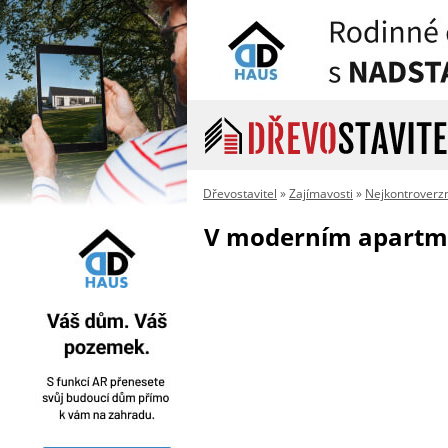
Dřevostavitel
»
Zajímavosti
»
Nejkontroverzn
V moderním apartmá