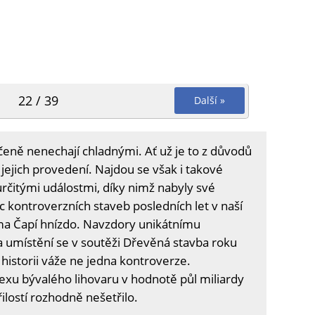
22 / 39
Další »
učeně nenechají chladnými. Ať už je to z důvodů
 jejich provedení. Najdou se však i takové
určitými událostmi, díky nimž nabyly své
íc kontroverzních staveb posledních let v naší
a Čapí hnízdo. Navzdory unikátnímu
 umístění se v soutěži Dřevěná stavba roku
 historii váže ne jedna kontroverze.
exu bývalého lihovaru v hodnotě půl miliardy
lostí rozhodně nešetřilo.