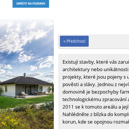
« Předchozí
Existují stavby, které vás zar
architektury nebo unikátnosti
projekty, které jsou pojeny s 
pověsti a slávy. Jednou z nejv
domovině je bezpochyby farm
technologickému zpracování a
2011 se k tomuto areálu a její
Nahlédněte z blízka do kompl
korun, kde se opojnou rozmaři