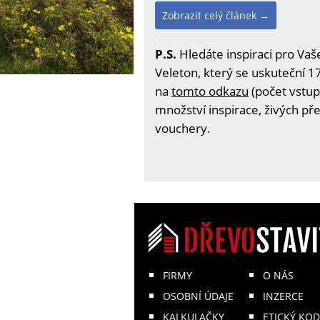
Zobrazit celý článek →
P.S.
Hledáte inspiraci pro Vaš
Veleton, který se uskuteční 17
na
tomto odkazu
(počet vstup
množství inspirace, živých př
vouchery.
FIRMY
O NÁS
OSOBNÍ ÚDAJE
INZERCE
KALKULAČKY
ETICKÝ KOD