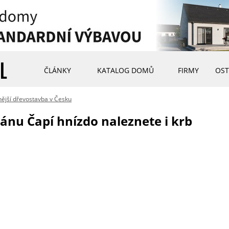
ČLÁNKY
KATALOG DOMŮ
FIRMY
OST
ější dřevostavba v Česku
nu Čapí hnízdo naleznete i krb