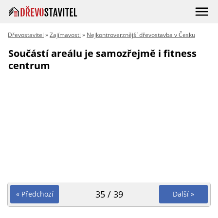
Dřevostavitel
»
Zajímavosti
»
Nejkontroverznější dřevostavba v Česku
Součástí areálu je samozřejmě i fitness
centrum
35 / 39
« Předchozí
Další »