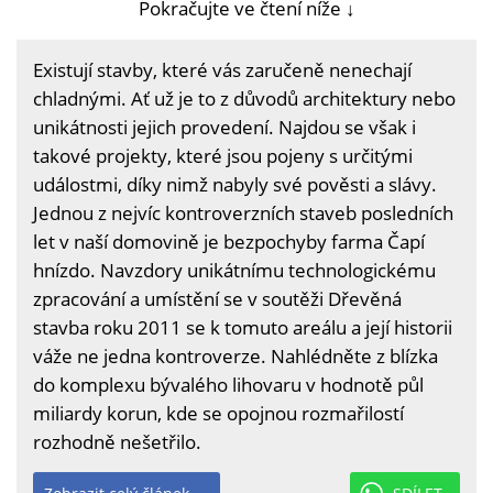
Pokračujte ve čtení níže ↓
Existují stavby, které vás zaručeně nenechají
chladnými. Ať už je to z důvodů architektury nebo
unikátnosti jejich provedení. Najdou se však i
takové projekty, které jsou pojeny s určitými
událostmi, díky nimž nabyly své pověsti a slávy.
Jednou z nejvíc kontroverzních staveb posledních
let v naší domovině je bezpochyby farma Čapí
hnízdo. Navzdory unikátnímu technologickému
zpracování a umístění se v soutěži Dřevěná
stavba roku 2011 se k tomuto areálu a její historii
váže ne jedna kontroverze. Nahlédněte z blízka
do komplexu bývalého lihovaru v hodnotě půl
miliardy korun, kde se opojnou rozmařilostí
rozhodně nešetřilo.