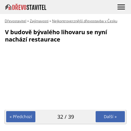
Dřevostavitel
»
Zajímavosti
»
Nejkontroverznější dřevostavba v Česku
V budově bývalého lihovaru se nyní
nachází restaurace
32 / 39
« Předchozí
Další »