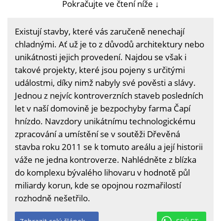
Pokračujte ve čtení níže ↓
Existují stavby, které vás zaručeně nenechají
chladnými. Ať už je to z důvodů architektury nebo
unikátnosti jejich provedení. Najdou se však i
takové projekty, které jsou pojeny s určitými
událostmi, díky nimž nabyly své pověsti a slávy.
Jednou z nejvíc kontroverzních staveb posledních
let v naší domovině je bezpochyby farma Čapí
hnízdo. Navzdory unikátnímu technologickému
zpracování a umístění se v soutěži Dřevěná
stavba roku 2011 se k tomuto areálu a její historii
váže ne jedna kontroverze. Nahlédněte z blízka
do komplexu bývalého lihovaru v hodnotě půl
miliardy korun, kde se opojnou rozmařilostí
rozhodně nešetřilo.