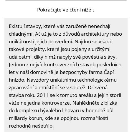
Pokračujte ve čtení níže ↓
Existují stavby, které vás zaručeně nenechají
chladnými. Ať už je to z důvodů architektury nebo
unikátnosti jejich provedení. Najdou se však i
takové projekty, které jsou pojeny s určitými
událostmi, díky nimž nabyly své pověsti a slávy.
Jednou z nejvíc kontroverzních staveb posledních
let v naší domovině je bezpochyby farma Čapí
hnízdo. Navzdory unikátnímu technologickému
zpracování a umístění se v soutěži Dřevěná
stavba roku 2011 se k tomuto areálu a její historii
váže ne jedna kontroverze. Nahlédněte z blízka
do komplexu bývalého lihovaru v hodnotě půl
miliardy korun, kde se opojnou rozmařilostí
rozhodně nešetřilo.