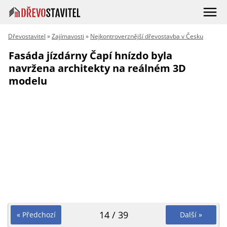
Dřevostavitel
»
Zajímavosti
»
Nejkontroverznější dřevostavba v Česku
Fasáda jízdárny Čapí hnízdo byla
navržena architekty na reálném 3D
modelu
14 / 39
« Předchozí
Další »