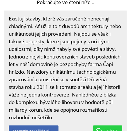
Pokračujte ve čtení níže ↓
Existují stavby, které vás zaručeně nenechají
chladnými. Ať už je to z důvodů architektury nebo
unikátnosti jejich provedení. Najdou se však i
takové projekty, které jsou pojeny s určitými
událostmi, díky nimž nabyly své pověsti a slávy.
Jednou z nejvíc kontroverzních staveb posledních
let v naší domovině je bezpochyby farma Čapí
hnízdo. Navzdory unikátnímu technologickému
zpracování a umístění se v soutěži Dřevěná
stavba roku 2011 se k tomuto areálu a její historii
váže ne jedna kontroverze. Nahlédněte z blízka
do komplexu bývalého lihovaru v hodnotě půl
miliardy korun, kde se opojnou rozmařilostí
rozhodně nešetřilo.