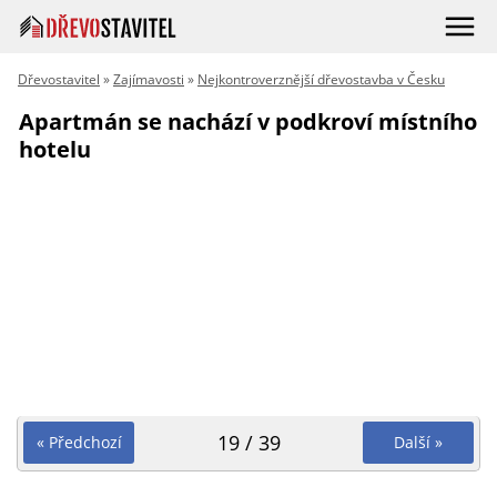
Dřevostavitel
»
Zajímavosti
»
Nejkontroverznější dřevostavba v Česku
Apartmán se nachází v podkroví místního
hotelu
19 / 39
« Předchozí
Další »